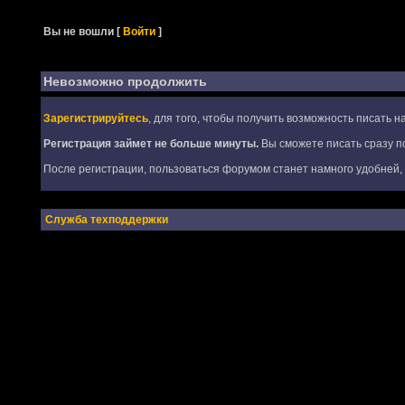
Вы не вошли
[
Войти
]
Невозможно продолжить
Зарегистрируйтесь
, для того, чтобы получить возможность писать 
Регистрация займет не больше минуты.
Вы сможете писать сразу по
После регистрации, пользоваться форумом станет намного удобней, т
Служба техподдержки