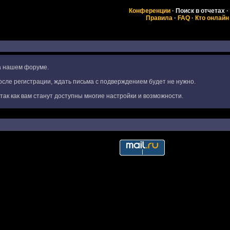
Конференции
·
Поиск в отчетах
·
Правила
·
FAQ
·
Кто онлайн
на нашем форуме.
сле регистрации, ждать письма с подверждением будет не нужно.
ак как вам станут доступны многие настройки и возможности.