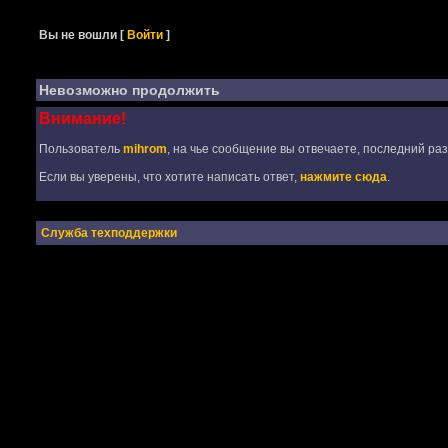
Вы не вошли
[
Войти
]
Невозможно продолжить
Внимание!
Пользователь
mihrom
, на чье сообщение вы отвечаете, последний раз
Если вы уверены, что хотите написать ответ,
нажмите сюда
.
Служба техподдержки