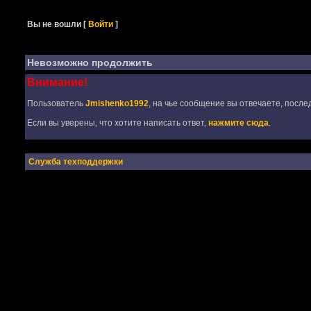
Вы не вошли
[
Войти
]
Невозможно продолжить
Внимание!
Пользователь
Jmishenko1992
, на чье сообщение вы отвечаете, после
Если вы уверены, что хотите написать ответ,
нажмите сюда
.
Служба техподдержки