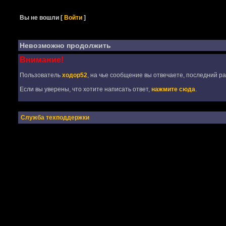
Вы не вошли
[
Войти
]
Невозможно продолжить
Внимание!
Пользователь
ходор52
, на чье сообщение вы отвечаете, последний ра
Если вы уверены, что хотите написать ответ,
нажмите сюда
.
Служба техподдержки