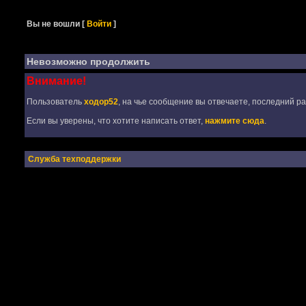
Вы не вошли
[
Войти
]
Невозможно продолжить
Внимание!
Пользователь
ходор52
, на чье сообщение вы отвечаете, последний ра
Если вы уверены, что хотите написать ответ,
нажмите сюда
.
Служба техподдержки