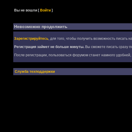
Вы не вошли
[
Войти
]
Невозможно продолжить
Зарегистрируйтесь
, для того, чтобы получить возможность писать 
Регистрация займет не больше минуты.
Вы сможете писать сразу по
После регистрации, пользоваться форумом станет намного удобней, т
Служба техподдержки