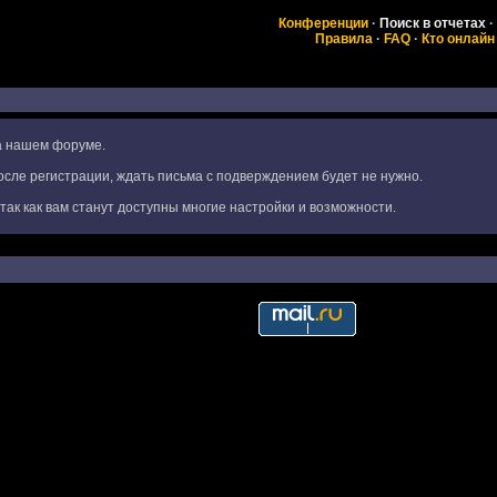
Конференции
·
Поиск в отчетах
·
Правила
·
FAQ
·
Кто онлайн
на нашем форуме.
сле регистрации, ждать письма с подверждением будет не нужно.
ак как вам станут доступны многие настройки и возможности.