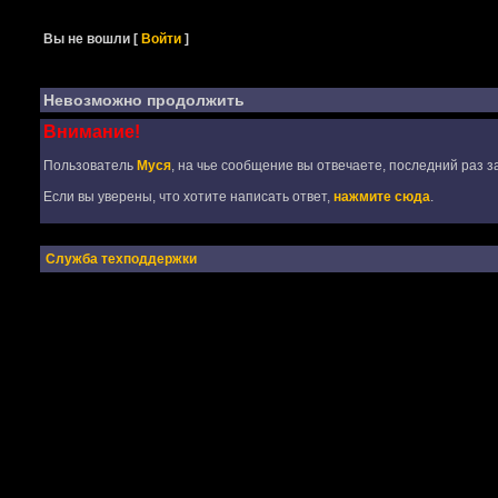
Вы не вошли
[
Войти
]
Невозможно продолжить
Внимание!
Пользователь
Муся
, на чье сообщение вы отвечаете, последний раз з
Если вы уверены, что хотите написать ответ,
нажмите сюда
.
Служба техподдержки