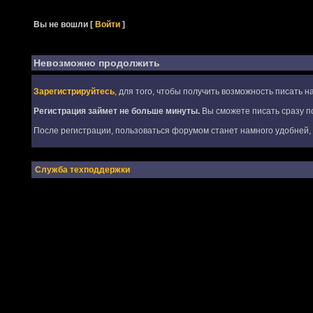
Вы не вошли
[
Войти
]
Невозможно продолжить
Зарегистрируйтесь
, для того, чтобы получить возможность писать 
Регистрация займет не больше минуты.
Вы сможете писать сразу по
После регистрации, пользоваться форумом станет намного удобней, т
Служба техподдержки