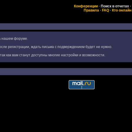
Конференции
·
Поиск в отчетах
·
Правила
·
FAQ
·
Кто онлайн
на нашем форуме.
сле регистрации, ждать письма с подверждением будет не нужно.
ак как вам станут доступны многие настройки и возможности.