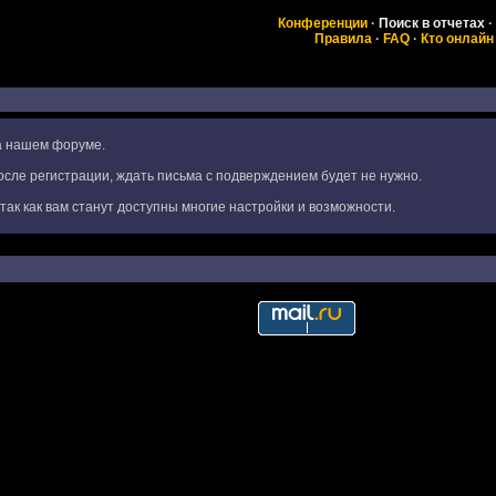
Конференции
·
Поиск в отчетах
·
Правила
·
FAQ
·
Кто онлайн
на нашем форуме.
сле регистрации, ждать письма с подверждением будет не нужно.
ак как вам станут доступны многие настройки и возможности.