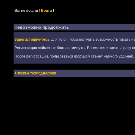
Вы не вошли
[
Войти
]
Невозможно продолжить
Зарегистрируйтесь
, для того, чтобы получить возможность писать 
Регистрация займет не больше минуты.
Вы сможете писать сразу по
После регистрации, пользоваться форумом станет намного удобней, т
Служба техподдержки