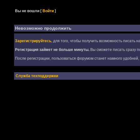
Вы не вошли
[
Войти
]
Невозможно продолжить
Зарегистрируйтесь
, для того, чтобы получить возможность писать 
Регистрация займет не больше минуты.
Вы сможете писать сразу по
После регистрации, пользоваться форумом станет намного удобней, т
Служба техподдержки