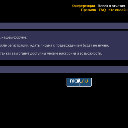
Конференции
·
Поиск в отчетах
·
Правила
·
FAQ
·
Кто онлайн
на нашем форуме.
сле регистрации, ждать письма с подверждением будет не нужно.
ак как вам станут доступны многие настройки и возможности.