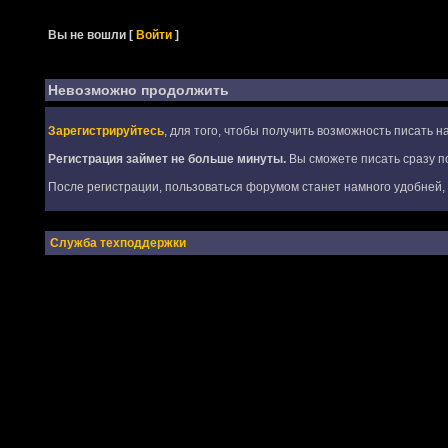
Вы не вошли
[
Войти
]
Невозможно продолжить
Зарегистрируйтесь
, для того, чтобы получить возможность писать 
Регистрация займет не больше минуты.
Вы сможете писать сразу по
После регистрации, пользоваться форумом станет намного удобней, т
Служба техподдержки