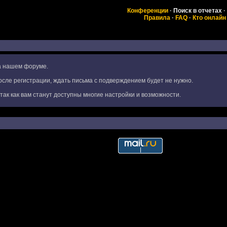
Конференции
·
Поиск в отчетах
·
Правила
·
FAQ
·
Кто онлайн
на нашем форуме.
сле регистрации, ждать письма с подверждением будет не нужно.
ак как вам станут доступны многие настройки и возможности.