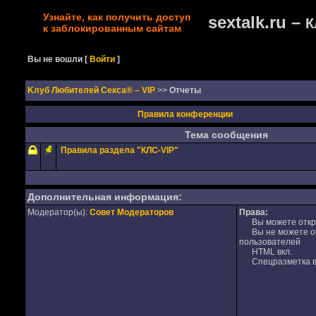
Узнайте, как получить доступ
sextalk.ru –
К
к заблокированным сайтам
Вы не вошли
[
Войти
]
Kлуб Любителей Секса® – VIP
>>
Отчеты
Правила конференции
Тема сообщения
Правила раздела "КЛС-VIP"
Дополнительная информация:
Модератор(ы):
Совет Модераторов
Права:
Вы можете откры
Вы не можете отв
пользователей
HTML вкл.
Спецразметка в