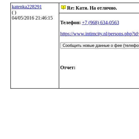
katenka228291
Re: Катя. На отлично.
( )
04/05/2016 21:46:15
Телефон:
+7 (968) 634-0563
https://www.intimcity.nl/persons.php?i
Отчет: