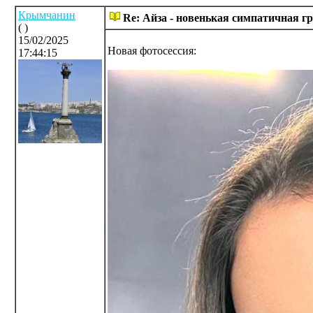
Крымчанин
Re: Айза - новенькая симпатичная г
( )
15/02/2025
Новая фотосессия:
17:44:15