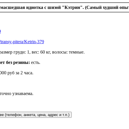
Сумасшедшая идиотка с шизой "Кэтрин". (Самый худший опы
9
/transy-pitera/Ketrin-379
размер груди: 1, вес: 60 кг, волосы: темные.
ет без резины:
есть.
000 руб за 2 часа.
точно узнаваема.