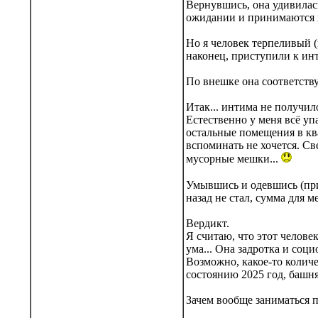
Вернувшись, она удивилась
ожидании и принимаются к
Но я человек терпеливый (
наконец, приступили к ин
По внешке она соответству
Итак... интима не получил
Естественно у меня всё уп
остальные помещения в ква
вспоминать не хочется. Све
мусорные мешки...
Умывшись и одевшись (пр
назад не стал, сумма для м
Вердикт.
Я считаю, что этот челове
ума... Она задротка и соци
Возможно, какое-то количе
состоянию 2025 год, башня 
Зачем вообще заниматься п