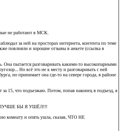
орые не работают в МСК.
блюдал за ней на просторах интернета, контента по теме
акже повлияли и хорошие отзывы в анкете (ссылка в
ть. Она пытается разговаривать какими-то высокопарными
гозор... Но всё это не к месту и разговаривать с ней
урга, но принимает она где-то на севере города, в районе
 за 15, что подъезжаю. Потом, попав наконец в подъезд, я
. И ЛУЧШЕ БЫ Я УШЁЛ!!!
вою комнату и опять ушла, сказав, ЧТО НЕ