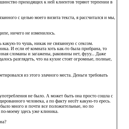
ольшинство приходящих к ней клиентов теряют терпении в
анного с целью моего визита текста, я рассчитался и мы,
ципе, ничего не изменилось.
ь какую-то чушь, никак не связанную с сексом.
ика. И если её комната хоть как-то была прибрана, то
нная сломаны и загажены, раковины нет, фууу... Даже
далось разглядеть, что на кухне стоят огромные, полные,
 ретировался из этого злачного места. Деньги требовать
 употребления не было. А может быть она просто сошла с
удированного человека, а по факту несёт какую-то ересь.
й было много и почти все положительные, но по
о по-моему здесь уже клиника.
на?