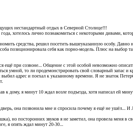
ищущих нестандартный отдых в Северной Столице!!!
 года, хотелось лично познакомиться с некоторыми дивами, кот
омить средства, решил посетить вышеуказанную особу. Давно на
особа позиционировала себя как порно-модель. Плюс на выбор т
ся ещё при созвоне... Общение с этой особой невозможно описа
аться умной, то ли продемонстрировать свой словарный запас и кру
 выбил адрес и поехал к указанному времени. Я не знаток Петерб
т.
в к дому, я минут 10 ждал возле подъезда, хотя написал ей минут
е дверь, она позвонила мне и спросила почему я ещё не ушёл..
шка), но посторонних звуков я не заметил, она провела меня в с
 я опять ждал минут 20-30...