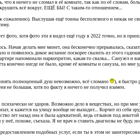
, что я ничего не сломал в её комнате, так как по её словам, б
рушить всё вокруг. ЕЩЁ БЫ! С таким-то отношением...
к сожалению). Выслушав ещё тонны бесполезного и никак не связ
тиму.
ет фото, хотя фото эти я видел ещё году в 2022 точно, но в прин
ось. Начав делать мне минет, она бесконечно прерывалась, сказат
ало и появилось дикое желание поскорее свалить из этого гадюшн
ртире напоминали наркопритон, какая-то свалка... Санузел и ва
та конечно нигде не было, кроме её комнаты и санузла, но мне у
инять полноценный душ невозможно, всё сломано
), я быстро
еня не большая, хотя по факту я ничего не получил взамен.
к психически не здоров. Возможно дело в веществах, но при мне
опат, и кажется на улицу вообще не выходит... Корчит из себя эр
ство лет назад она и была адекватной, ведь отзывов под анкето
у неё, похоже, съехала. Я не врач и ставить диагнозы не буду, н
редоставлением подобных услуг, если ты в этом не заинтересова