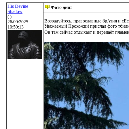
His Devine
Фото дня!
Shadow
( )
Возрадуйтесь, православные брАтия и сЕс
26/09/2025
Уважаемый Прохожий прислал фото тбили
10:50:13
Он там сейчас отдыхает и передаёт пламе