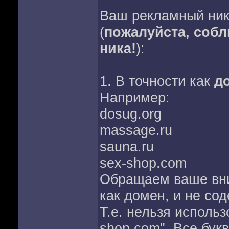
Ваш рекламный ник
(
пожалуйста, собл
ника!
):
1. В точности как
д
Например:
dosug.org
massage.ru
sauna.ru
sex-shop.com
Обращаем ваше вни
как домен, и не со
Т.е. нельзя использ
shop.com". Все бук