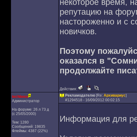
некоторое время, н
репутацию на форум
настороженно и с с
новичков.
Поэтому пожалуйст
оказался в "Сомн
продолжайте писа
Действия:
Рекламодателю
[Re:
Архивариус
]
techboss
#
1294518
- 16/09/2012 00:02:15
Администратор
На форуме: 26 л 73 д
(с 25/05/2000)
Информация для ре
Тем: 1280
Сообщений: 19835
Флеймы: 4387 (22%)