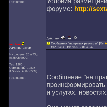
Условия размещени
Гео: internet
форуме:
http://sext
Действия:
Сообщения "на правах рекламы"
[Re:
t
techboss
#
1295464
- 19/09/2012 01:43:47
Администратор
На форуме: 26 л 73 д
(с 25/05/2000)
Тем: 1280
Сообщений: 19835
Флеймы: 4387 (22%)
Сообщение "на пра
Гео: internet
проинформировать 
и услугах, новостях