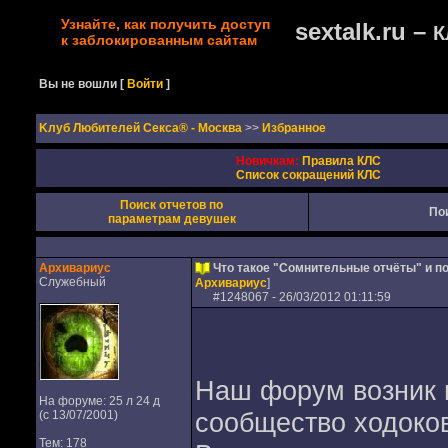
Узнайте, как получить доступ
sextalk.ru –
К
к заблокированным сайтам
Вы не вошли
[
Войти
]
Kлуб Любителей Секса® - Москва
>>
Избранное
Новичкам:
Правила КЛС
Список сокращений КЛС
Поиск отчетов по
По
параметрам девушек
Архивариус
Что такое "Сомнительные отчёты" и по
Служебный
Архивариус
]
#
1248067
- 26/03/2012 01:11:59
Наш форум возник 
На форуме: 25 л 24 д
сообщество ходоко
(с 13/07/2001)
Тем: 178