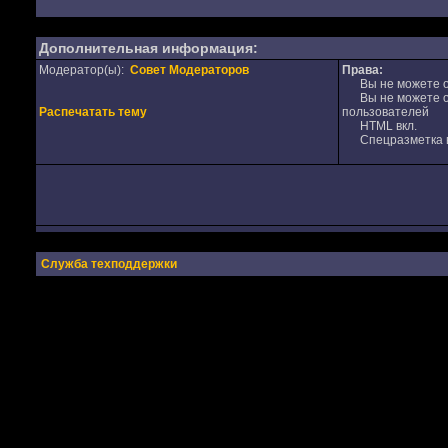
Дополнительная информация:
Модератор(ы):
Совет Модераторов
Права:
Вы не можете от
Вы не можете от
Распечатать тему
пользователей
HTML вкл.
Спецразметка в
Служба техподдержки