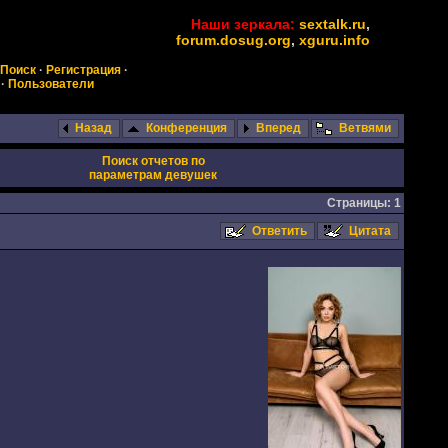
Наши зеркала:
sextalk.ru
,
forum.dosug.org
,
xguru.info
Поиск
·
Регистрация
·
·
Пользователи
Назад
Конференция
Вперед
Ветвями
Поиск отчетов по
параметрам девушек
Страницы: 1
Ответить
Цитата