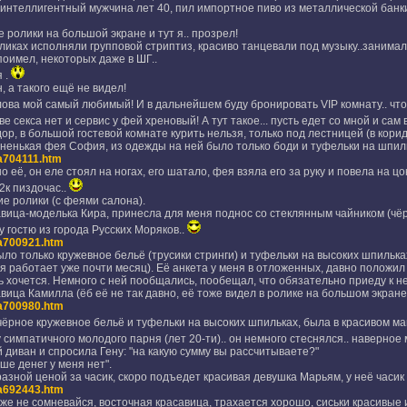
интеллигентный мужчина лет 40, пил импортное пиво из металлической банки 
 ролики на большой экране и тут я.. прозрел!
ликах исполняли групповой стриптиз, красиво танцевали под музыку..занимали
поимел, некоторых даже в ШГ..
 .
, а такого ещё не видел!
лова мой самый любимый! И в дальнейшем буду бронировать VIP комнату.. что
кве секса нет и сервис у фей хреновый! А тут такое... пусть едет со мной и сам 
ор, в большой гостевой комнате курить нельзя, только под лестницей (в корид
енькая фея София, из одежды на ней было только боди и туфельки на шпиль
eta704111.htm
 её, он еле стоял на ногах, его шатало, фея взяла его за руку и повела на ц
2к пиздочас..
е ролики (с феями салона).
вица-моделька Кира, принесла для меня поднос со стеклянным чайником (чёр
у гостю из города Русских Моряков..
eta700921.htm
ло только кружевное бельё (трусики стринги) и туфельки на высоких шпилька
я работает уже почти месяц). Её анкета у меня в отложенных, давно положил н
нь хочется. Немного с ней пообщались, пообещал, что обязательно приеду к не
вица Камилла (ёб её не так давно, её тоже видел в ролике на большом экране
eta700980.htm
чёрное кружевное бельё и туфельки на высоких шпильках, была в красивом ма
симпатичного молодого парня (лет 20-ти).. он немного стеснялся.. наверное м
 диван и спросила Гену: "на какую сумму вы рассчитываете?"
ше денег у меня нет".
разной ценой за часик, скоро подъедет красивая девушка Марьям, у неё часик 
eta692443.htm
же не сомневайся, восточная красавица, трахается хорошо, сиськи красивые и