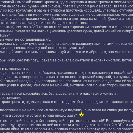
головой к высокой спинке кровати, вдоль зеркала и долго трахал в миссии в р
оя на коленях (руками мял сиськи).. потом с упором рук о матрас.. взял её ног
ёл их горизонтально в разные стороны (растяжка хорошая).. упёрлась ступням
 кричала: "аа.. еБи меня сучку сильнее.. ещё, ещё, не останавливался, мне хор
здвинула ноги, красиво мастурбировала и смотрела на меня бл@дским и похотл
ал стенки влагалища.. сильно балдела от фистинга!
зеркала), встала в ЗКП (стоя на коленях) с красивым прогибчиком и с широко 
чками.. "когда же ты наконец кончишь красивая сучка, давай кончай со сквирт
аешь?"
Би меня, не останавливайся"..
ачала с упором рук о матрас (она с широко раздвинутыми ногами), потом лёг н
ь мышцы влагалища и у неё неплохо получается!
бляющий массаж спины, невынимая куй из пелотки и дёргая им, она мне в так
бычную боковую позу. Трахал её сначала с сжатыми в коленях ногами, потом о
а и комплименты.
у вдоль кровати и говорю: "садись красавица в заднюю наездницу и поработай 
ице и стала энергично насаживаться на него, с громкой озвучкой, а я руками 
куй в задней наезднице и продолжила насаживаться на него, а я держал её за 
у (сидя в кресле), она села на мой куй, вытянув ноги с обеих сторон кресла
твовал) и вся расслабилась, была довольна, что наконец-то кончила..
роветривание.
 краю кровати, вдоль зеркала и жёстко драл её из последних сил, хлопая по ж
олотенце и на него бросил маленькую подушку.. она легла на спину (на полу),
нчить и совсем не устала, готова продолжать"..
 нет сил тебя епать, сейчас кончу тебе в ротик и на этом всё!" Вот злоебучка
ую подушку, она встала на неё на колени и стала делать горловой МВР, аж чм
вала яйца, взял за волосы и энергично трахал её в глотку, при полном заглот