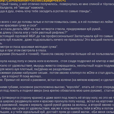
ded.php?Cat=0&Number=3035801&page=0&vc=1
трый танец, у неё отлично получилось.. повернулась ко мне спиной и тёрлась 
балдела, её "звезда" намокла..
ца в душ, очень хочу тебе засадить в ротик по самые гланды"..
всего с ног до головы гелью и потом помылась сама, а я её поливал из лейки 
ни красивая сучка и соси".
и стала делать МБР на три четверти ствола, придерживая куй рукой..
всю длину ствола или у тебя рвотный рефлекс?"
астоящий горловой МБР, да так профессионально! Заглатывала куй по самые 
ала куй языком.. даже подсказывать ничего не пришлось! Это высший пилота
ь.
смотри в глаза красивая молодая сучка".
а и при этом смотрела в глаза.
руками (большой и тонкий). Нанесла смазку (потом больше ей не пользовалась,
нула назад попу и сжала ноги в коленях.. стоя сзади подрочил её клитор и вв
усило от удовольствия, мышцы живота сокращались, неопытный ходок подумал 
 для моего куя плотный, пиZдёнка не раздолбана!
 сжимая руками набухшие сиськи.. потом звонко хлопнул по жОпе и стал драть 
, как в порно! Я пока молчал..
. Прижал её жопой к раковине, встал на колени (на мягком коврике) и сделал 
дними губами, основное расположена высоко, "королёк".. епать её стоя сперед
зял под локоть и поднял вверх (она крепко обхватила мою шею руками).. стал 
(отвернул в сторону краник) и даже взял под локоть её втору ногу, но это не 4
а широко раздвинула ноги и красиво прогнула попу назад.. встал на корточки 
д раковиной, лицом к зеркалу, одной рукой держа за волосы, а второй звонко 
течёшь как сучка от удовольствия, как же я хочу выепать тебя в жОпу и потом к
льшие, а у тебя идеальный куй, достаёт прям до самой матки.. еБи меня сильнее