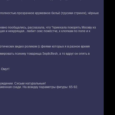
полностью.прозрачное кружевное бельё (трусики стринги), чёрные
евно пообщались, рассказала, что "приехала покорять Москву из
я и некурящая.. любит секс пожёстче, к хлопкам по попе и к
отических видео роликом (с феями которых я в разное время
ровать психику товарища Septicflesh, а то вдруг он опять в
 Омут!
буждении. Сиськи натуральные!
аженная сзади. На вскидку параметры фигуры: 65-92.