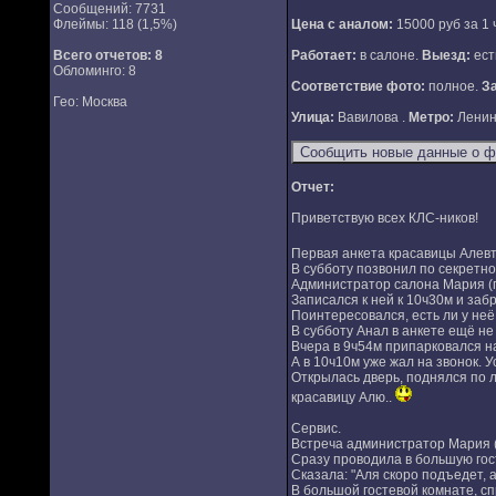
Сообщений: 7731
Флеймы: 118 (1,5%)
Цена с аналом:
15000 руб за 1 
Всего отчетов:
8
Работает:
в салоне.
Выезд:
ест
Обломинго: 8
Соответствие фото:
полное.
З
Гео: Москва
Улица:
Вавилова .
Метро:
Ленинс
Отчет:
Приветствую всех КЛС-ников!
Первая анкета красавицы Алевт
В субботу позвонил по секретно
Администратор салона Мария (по
Записался к ней к 10ч30м и заб
Поинтересовался, есть ли у неё 
В субботу Анал в анкете ещё не 
Вчера в 9ч54м припарковался на
А в 10ч10м уже жал на звонок. 
Открылась дверь, поднялся по л
красавицу Алю..
Сервис.
Встреча администратор Мария (о
Сразу проводила в большую гост
Сказала: "Аля скоро подъедет, 
В большой гостевой комнате, сп