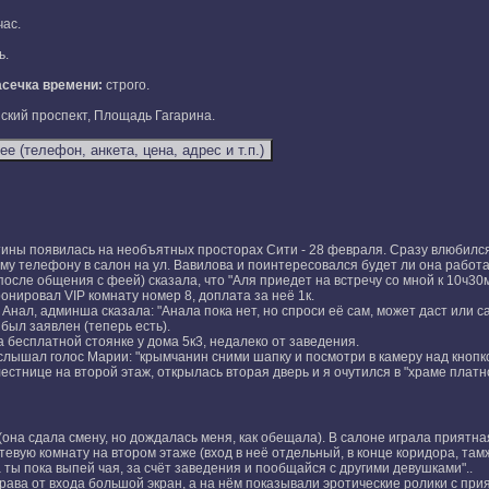
час.
ь.
асечка времени:
строго.
кий проспект, Площадь Гагарина.
ины появилась на необъятных просторах Сити - 28 февраля. Сразу влюбился
му телефону в салон на ул. Вавилова и поинтересовался будет ли она работат
сле общения с феей) сказала, что "Аля приедет на встречу со мной к 10ч30
ронировал VIP комнату номер 8, доплата за неё 1к.
Анал, админша сказала: "Анала пока нет, но спроси её сам, может даст или сам
был заявлен (теперь есть).
 бесплатной стоянке у дома 5к3, недалеко от заведения.
Услышал голос Марии: "крымчанин сними шапку и посмотри в камеру над кнопк
естнице на второй этаж, открылась вторая дверь и я очутился в "храме пла
на сдала смену, но дождалась меня, как обещала). В салоне играла приятная 
евую комнату на втором этаже (вход в неё отдельный, в конце коридора, там
а ты пока выпей чая, за счёт заведения и пообщайся с другими девушками"..
рава от входа большой экран, а на нём показывали эротические ролики с прия