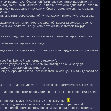
азных вариантах: лёжа на ней (закинула свои пятки на мой ноги и
и под локти.. закинул их себе на плечи, потом на одно плечо.. свёл их
и в мои подмышки, а я руками упёрся в переднюю спинку кровати..
ошо..".
ивым взглядом.. сделал ей Куни.. засунул в пелотку сначала два
раздвинутыми ногами, жестоко драл её, держа за волосы и звонко
ом, я уже долго тебя еБу.. хочу потом вылизать твою мокрую
а её спину, она сжала ноги в коленях.. замер и дёргал куем, она
т работала мышцами влагалища..
дну её ногу поднял вверх.. одной рукой мял грудь, второй дрочил её
своей пиZдёнкой, а я немного отдохну"..
мял её упругие ягодицы и большой палец в её анус засунул..
бёдра и помогал ей насаживаться..
 и ещё энергичнее стала насаживаться на мой куй, я мял и целовал её
Опе.. но не долго, уже устал.. но свою программу нужно было довести
 я лёг на неё и взял её ноги под локти и трахал пока ещё силы были..
, понравилось, лучше бы в жОпу дала выеБать...
окала от удововия и никаких слюней и рвотного рефлекса!
е.. кончил ей прямо в глотку, она замерла и долго держала полный