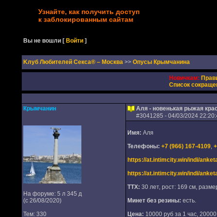
Узнайте, как получить доступ
к заблокированным сайтам
Вы не вошли
[
Войти
]
Kлуб Любителей Секса® – Москва
>>
Опусы Крымчанина
Новичкам:
Прав
Список сокраще
Крымчанин
Аля - новенькая рыжая кра
#
3041285
- 04/03/2024 22:20
Имя:
Аля
Телефоны:
+7 (966) 167-4109
,
+
https://at.intimcity.win/indi/ank
https://at.intimcity.win/indi/ank
ТТХ:
30 лет, рост: 169 см, размер
На форуме: 5 л 345 д
(с 26/08/2020)
Минет без резины:
есть.
Тем: 330
Цена:
10000 руб за 1 час, 20000 