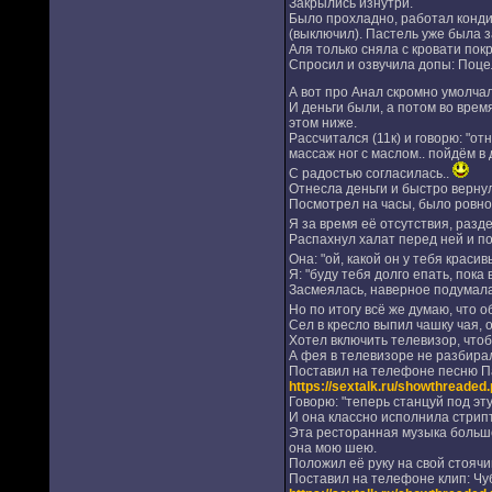
Закрылись изнутри.
Было прохладно, работал кондиц
(выключил). Пастель уже была 
Аля только сняла с кровати по
Спросил и озвучила допы: Поцелу
А вот про Анал скромно умолчала
И деньги были, а потом во время
этом ниже.
Рассчитался (11к) и говорю: "о
массаж ног с маслом.. пойдём в
С радостью согласилась..
Отнесла деньги и быстро верну
Посмотрел на часы, было ровно 
Я за время её отсутствия, разде
Распахнул халат перед ней и пок
Она: "ой, какой он у тебя красив
Я: "буду тебя долго епать, пока 
Засмеялась, наверное подумала,
Но по итогу всё же думаю, что 
Сел в кресло выпил чашку чая, 
Хотел включить телевизор, чтоб
А фея в телевизоре не разбирал
Поставил на телефоне песню П
https://sextalk.ru/showthrea
Говорю: "теперь станцуй под эт
И она классно исполнила стрипт
Эта ресторанная музыка больше 
она мою шею.
Положил её руку на свой стоячи
Поставил на телефоне клип: Чуб