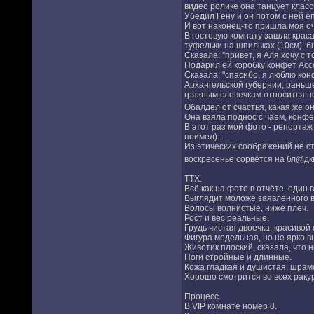
видео ролике она танцует классн
Убедил Гену и он потом с ней е
И вот наконец-то пришла моя оч
В гостевую комнату зашла крас
туфельки на шпильках (10см), б
Сказала: "привет, я Аля хочу с 
Подарил ей коробку конфет Асс
Сказала: "спасибо, я люблю кон
Архангельской губернии, раньше
грязным словечкам относится но
Обалдел от счастья, какая же о
Она взяла поднос с чаем, конфе
В этот раз мой фото - репортаж
поимел)..
Из этических соображений не ст
воскресенье сорвётся на бл@дк
ТТХ.
Всё как на фото в отчёте, один 
Выглядит моложе заявленного в
Волосы волнистые, ниже плеч.
Рост и вес реальные.
Грудь чистая двоечка, красиво
Фигура модельная, но не ярко в
Животик плоский, сказала, что 
Ноги стройные и длинные.
Кожа гладкая и душистая, шрамов
Хорошо смотрится во всех ракур
Процесс.
В VIP комнате номер 8.