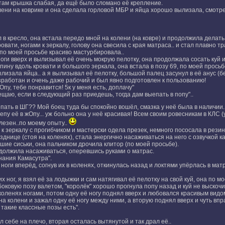
 там крышка слабая, да ещё было сломано её крепление.
лени на коврике и она сделала горловой МБР и яйца хорошо вылизала, смотре
 в кресло, она встала передо мной на колени (на ковре) и продолжила делать
вати, ногами к зеркалу, голову она свесила с края матраса.. и стал плавно тра
 по моей просьбе красиво мастурбировала..
ноги вверх и вылизывал её очень мокрую пелотку, она продолжала сосать куй 
пину вдоль кровати и большого зеркала, она встала в позу 69, по моей просьб
лизала яйца.. а я вылизывал её пелотку, большой палец засунул в её анус (бе
зработан и очень даже рабочий и был явно подготовлен к пользованию!
Опу, тебе понравится! 5к у меня есть, доплачу"
бещаю, если в следующий раз приедешь, тогда дам выепать в попу"..
пать в ШГ?? Мой боец туда бы спокойно вошёл, смазка у неё была в наличии.
епу её в жОпу... уж больно она у неё красивая! Всем своим ровесникам в КЛС (
лезен..по моему опыту..
 к зеркалу с прогибчиком и мастерски одела презек, немного пососала в резин
днице (стоя на коленях), стала энергично насаживаться на него с озвучкой как
шие сиськи, она пальчиком дрочила клитор (по моей просьбе).
одолжила насаживаться, оперевшись руками о матрас.
нания Камасутра".
оги вперёд, согнув их в коленях, откинулась назад и локтями упёрлась в матра
 ног, я взял её за лодыжки и сам натягивал её пелотку на свой куй, она по м
ковую позу валетом, "королёк" хорошо прогнула попу назад и куй не выскочил
коленях ногами, потом одну её ногу поднял вверх и любовался красивым видом
на колени и зажал одну её ногу между ними, а вторую поднял вверх и чуть впра
о такие классные позы есть".
 себе на плечо, вторая осталась вытянутой и так драл её..