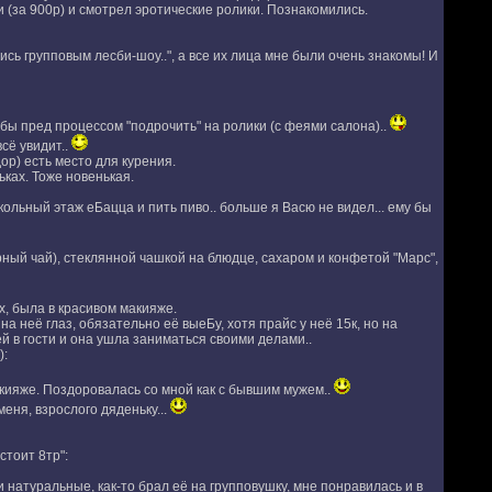
(за 900р) и смотрел эротические ролики. Познакомились.
сь групповым лесби-шоу..", а все их лица мне были очень знакомы! И
бы пред процессом "подрочить" на ролики (с феями салона)..
всё увидит..
ор) есть место для курения.
ках. Тоже новенькая.
окольный этаж еБацца и пить пиво.. больше я Васю не видел... ему бы
ный чай), стеклянной чашкой на блюдце, сахаром и конфетой "Марс",
х, была в красивом макияже.
а неё глаз, обязательно её выеБу, хотя прайс у неё 15к, но на
й в гости и она ушла заниматься своими делами..
):
кияже. Поздоровалась со мной как с бывшим мужем..
еня, взрослого дяденьку...
стоит 8тр":
 натуральные, как-то брал её на групповушку, мне понравилась и в