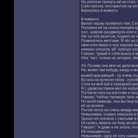
На унитазе трахать её не стал,
Снял презек, поставил её на ко
Вернулись в комнату.
В комнате.
Выпил чашку халявного чая. Сел
Положил её на спину поперёк кро
пол.. широко раздвинула ноги и
Лёг на неё валетом, поднял её 
Поменялись местами. Я лёг на с
свои ноги вверх и она хорошо вы
никаких запахов, ШГ хорошо ра
Говорю: "давай я тебя выепу в ж
Она: "нет, только не сегодня, о
ХЗ. Почему она мне не дала вые
Но, может как нибудь заеду и вы
рыжей красавицей - ну очень по
Встала на коленях сбоку , попой
Села на мой куй в передней наез
Я с удовольствием мял её набух
Потом встала на корточки и пр
Говорю: "сейчас проверю твои з
По моей команде, она вытянула н
её за колени..
Потом легла на спину между моих
Невынимая, плавно перешли в бо
Трахал её сначала с сжатыми в 
Осталась лежать на боку, встал 
Говорит: "я даже и не знала, чт
Ей понравилось!
Невынимая, одну её ногу закинул