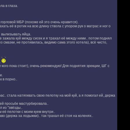
ла в глаза.
 горловой МБР (похоже ей это очень нравится).
хать её в ротик на всю длину ствола с упором рук о матрас и ног о
и вылизывать яйца.
е зажала куй между сисек и я трахал её между ними.. потом поднял
з смазки, не противилась, видимо сама этого хотела), всё чисто,
.
у кого пока стоит), очень рекомендую! Для поднятия эрекции, ШГ с
е.
 в порно..
с.. стала натягивать свою пелотку на мой куй, а я помогал ей, держа
оей просьбе мастурбировала..
 из "звёзды..
 её пелотки с моим куем внутри..
во (держа за лодыжки).. так трахал её стоя на коленях..