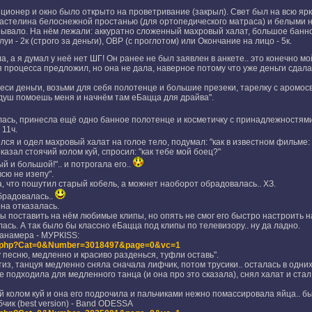
ионер и окно было открыто на проветривание (закрыл). Свет был на всю ярко
застелина белоснежной простанью (для ортопедического матраса) и белыми 
крывало. На нём лежали: аккуратно сложенный махровый халат, большое банн
и - 2к (строго за деньги), ОВР (с проглотом) или Окончание на лицо - 5к.
, а я думал у неё нет ШГ! Он ранее не был заявлен в анкете.. это конечно мо
 процесса предложил, но она не дала, наверное потому что уже деньги сдала в 
тнеси деньги, возьми для себя полотенце и большие презеки, тарелку с аромо
 душ помоешь меня и начнём там еБацца для драйва".
лась, принесла ещё одно банное полотенце и косметичку с принадлежностями
11ч.
лся и одел махровый халат на голое тело, подумал: "как в известном фильме: 
азал стоячий колом куй, спросил: "как тебе мой боец?"
ый и большой!".. и потрогала его..
всю не изепу".
 что пошутил старый кобель, а можнет наоборот обрадовалась.. ХЗ.
обрадовалась..
она отказалась.
ы поставить на нём любимые клипы, но опять не смог его быстро настроить на
ась. А так было бы классно еБацца под клипы по телевизору.. ну да ладно.
анамера - МУРКISS:
ded.php?Cat=0&Number=3018497&page=0&vc=1
у песню, медленно и красиво разденься, туфли оставь".
из, танцуя медленно сняла сначала лифчик, потом трусики.. осталась в одних
подходила для медленного танца (и она про это сказала), снял халат и стал
й колом куй и она его подрочила и пальчиками нежно помассировала яйца.. б
чик (best version) - Band ODESSA