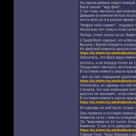
На одном диване сидел пьяный 
Вася сказал: "жду фею"...
Стал тоже смотреть эротические
Девушки (в нижнем белье) на ро
почти всех их я в разное время 
"Нефуя себе сервис" - подумал я
Несколько лет хожу в этом салон
Теперь точно салон на ул. Вави
А Septicflesh говорил, что в Мос
Вышли с Васей покурить в корид
Из фейской комнаты вышла полн
https://at.intimcity.win/indi/ank
Оказалось, что Вася ждал именно
поспать, а он епацца полез за 1
Продолжил смотреть эротически
В гостевую комнату зашла краса
- всё за счёт заведения дорогом
https://at.intimcity.win/indi/ank
Улыбалась, из одежды на ней бы
Сказала, что она новенькая (хот
красоте не экономят.. если оче
В гостевую комнату зашла краса
https://at.intimcity.win/indi/ank
Из одежды на ней было только 
Она привела в гостевую комнату 
Камилла села с ним на соседний
Он: "максимум на 10 тысяч, боль
Камилла: "у нас есть девушки с 
https://at.intimcity.win/indi/ank
Говорю Гене: "бери Марьям и да