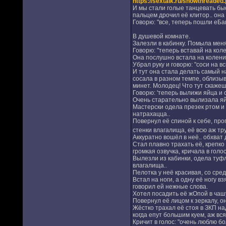
https://sextalk.ru/showthrea
И мы стали голые танцевать быс
пальцем дрочил её клитор.. она 
Говорю: "все, теперь пошли еБац
В душевой комнате.
Залезли в кабинку. Помыла меня 
Говорю: "теперь вставай на коле
Она послушно встала на колени 
Убрал руку и говорю: "соси на 
И тут она стала делать самый н
сосала в разном темпе, облизыв
минет. Молодец! Что тут скажеш
Говорю: 'теперь вылижи яйца и 
Очень старательно вылизала яйц
Мастерски одела презек ртом и 
натрахацца..
Повернул её спиной к себе, прог
стенки влагалища, её всю аж тр
Аккуратно вошёл в неё.. обхват
Стал плавно трахать её, крепко
громкая озвучка, кричала в голос
Вылезли из кабинки, одела туфли
влагалища..
Пелотка у неё красивая, со сре
Встал на ноги, а одну её ногу в
говорил ей нежные слова.
Хотел посадить её жОпой в чашу 
Повернул её лицом к зеркалу, он
Жёстко трахал её стоя в ЗКП на
когда епут большим куем, аж вся 
Кричит в голос: "очень люблю бо