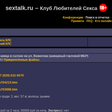
sextalk.ru –
Клуб Любителей Секса
Конференции
·
Поиск в отчетах
·
Правила
·
FAQ
·
Кто онлайн
ила КЛС
ний КЛС
савица в салоне на ул. Вавилова (шикарный горловой МБР)
:40
Прикреплённые файлы
7 (929) 632-9570
eta704215.htm
eta703998.htm
 груди: 2, вес: 57 кг, волосы: рыжие.
руб за 2 часа, 50000 руб за ночь.
Экспресс:
нет.