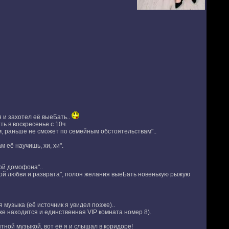
 и захотел её выеБать..
ь в воскресенье с 10ч.
м, раньше не сможет по семейным обстоятельствам"..
 её научишь, хи, хи".
ой домофона"..
тной любви и разврата", полон желания выеБать новенькую рыжую
музыка (её источник я увидел позже)..
же находится и единственная VIP комната номер 8).
тной музыкой, вот её я и слышал в коридоре!