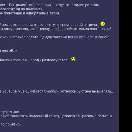
сть. По "радио", играла приятная музыка с видео роликов
наволочками на подушках.
ое полотенце и одноразовые тапки.
й косяк, что не посмотрел анкету во время нашей встречи...
кассу.. сказала, что "в следующий раз обязательно даст"... но об
свечой и горячее полотенце для массажа ног не приноси, я люблю
 для еБли.
Калина красная, народ к разврату готов"..
 YouTube Music.. куй стоял колом и хотелось быстрее её выепать..
 туфельках.
 с ней танцевать медленный танец, целовал её красивые сиськи, а
ыло приятно.