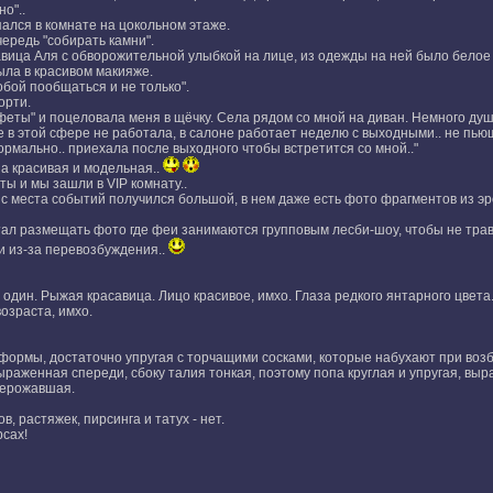
о"..
пался в комнате на цокольном этаже.
ередь "собирать камни".
авица Аля с обворожительной улыбкой на лице, из одежды на ней было белое 
ыла в красивом макияже.
тобой пообщаться и не только".
орти.
феты" и поцеловала меня в щёчку. Села рядом со мной на диван. Немного душ
 в этой сфере не работала, в салоне работает неделю с выходными.. не пьюща
рмально.. приехала после выходного чтобы встретится со мной.."
на красивая и модельная..
ты и мы зашли в VIP комнату..
 с места событий получился большой, в нем даже есть фото фрагментов из эр
ал размещать фото где феи занимаются групповым лесби-шоу, чтобы не травми
и из-за перевозбуждения..
в один. Рыжая красавица. Лицо красивое, имхо. Глаза редкого янтарного цвета.
озраста, имхо.
й формы, достаточно упругая с торчащими сосками, которые набухают при воз
ыраженная спереди, сбоку талия тонкая, поэтому попа круглая и упругая, выр
нерожавшая.
, растяжек, пирсинга и татух - нет.
сах!