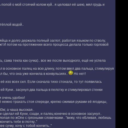
попой о мой стоячий колом куй.. я целовал её шею, мял грудь и
тёплой водой..
яйца и долго держала полный заглот, работая языком по стволу,
ж! И потом на протяжении всего процесса делала только горловой
 сама текла как сучка).. все же после выходного, ещё не успела
ёл в основное палец на всю длину, потом ввел два пальца, стимулируя
бы, что она уже кончила в конвульсиях..
Но нет!
её изо всех сил. Если сначала тихо стонала, то тут появилась
ей Куни.. засунул два пальца в пелотку и стимулировал стенки
и очень удобно!
её нежно трахать стоя спереди, крепко сжимая руками её ягодицы,
0кг, а чаша высокая..
и сделал ей Куни, сзади, и палец конечно в основное засунул..
хлопая по жОпе с грязными словечками.. "вижу, что еБливая, любишь
ончить тебе в глотку.."
 сучку, хочу с тобой кончить.."