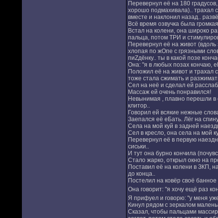
Перевернул её на 180 градусов, 
хорошо подмахивала).. трахал ст
вместе и наклонил назад.. разв
Всё время озвучка была громкая,
Встал на колени, она широко ра
пальца, потом ТРИ и стимулиров
Перевернул её на живот (вдоль 
хлопая по жОпе с грязными слове
пиZдёнку.. ты в какой позе конч
Она: "я в любых позах кончаю, е
Положил её на живот и трахал сн
тоже стала сжимать и разжимат
Сел на неё и сделал ей рассла
Массаж ей очень понравился!
Невынимая , плавно перешли в о
клитор..
Говорил ей всякие нежные слов
Заепался её еБать. Лёг на спин
Села на мой куй в задней наездн
Сел в кресло, она села на мой 
Перевернул её в первую наездниц
сиськи..
И тут она бурно кончила (почувс
Стало жарко, открыл окно на п
Поставил её на колени в ЗКП, на
до конца..
Постелил на ковёр своё банное п
Она говорит: "я хочу ещё раз ко
Я прифуел и говорю: "у меня уже
Кинул рядом с зеркалом маленьк
Сказал, чтобы пальцами массиро