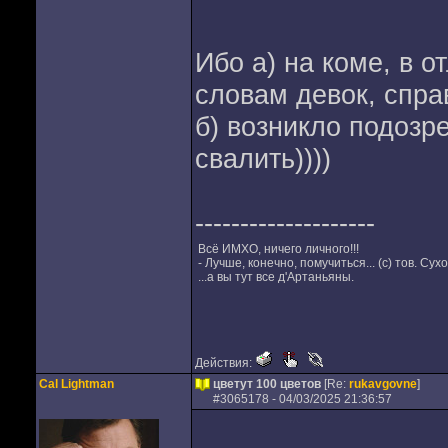
Ибо а) на коме, в о
словам девок, спр
б) возникло подозре
свалить))))
--------------------
Всё ИМХО, ничего личного!!!
- Лучше, конечно, помучиться... (с) тов. Сухо
...а вы тут все д'Артаньяны.
Действия:
Cal Lightman
цветут 100 цветов
[Re:
rukavgovne
]
#
3065178
- 04/03/2025 21:36:57