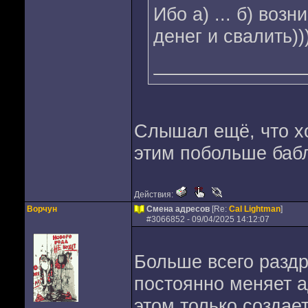
Ибо а) ... б) воз
денег и свалить)))
Слышал ещё, что хо
этим побольше бабл
Действия:
Ворчун
Смена адресов
[Re:
Cal Lightman
]
#
3066852
- 09/04/2025 14:12:07
Больше всего раздра
постоянно меняет а
этом только создает