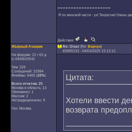
--------------------
Я по женской части - ух! Теоретик! Очень у
Действия:
ЖЫрный Ачкарик
Re: Откат
[Re:
Ворчун
]
#
3065153
- 04/03/2025 15:13:12
На форуме: 22 г 63 д
(с 04/06/2004)
Тем: 326
Сообщений: 32994
Цитата:
Флеймы: 6465 (
20%
)
Всего отчетов:
25
Москва и область: 13
Обломинго: 1
Массаж: 2
Хотели ввести де
Нетрадиционалы: 9
возврата предопл
Гео: Москва