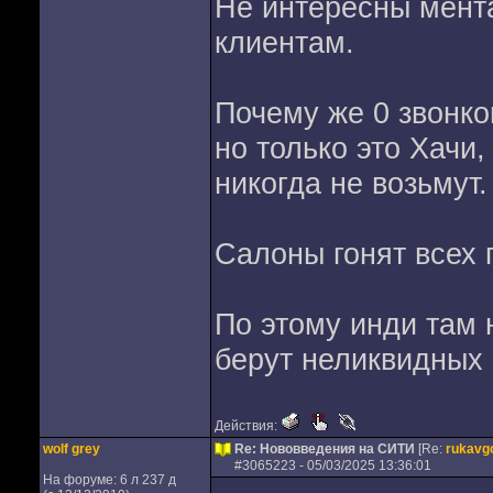
Не интересны мент
клиентам.
Почему же 0 звонков
но только это Хачи
никогда не возьмут.
Салоны гонят всех 
По этому инди там 
берут неликвидных 
Действия:
wolf grey
Re: Нововведения на СИТИ
[Re:
rukavg
#
3065223
- 05/03/2025 13:36:01
На форуме: 6 л 237 д