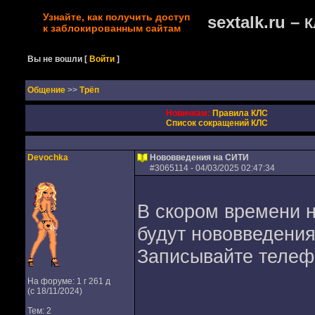
Узнайте, как получить доступ
sextalk.ru –
К
к заблокированным сайтам
Вы не вошли
[
Войти
]
Oбщение
>>
Трёп
Новичкам:
Правила КЛС
Список сокращений КЛС
Devochka
Нововведения на СИТИ
#
3065114
- 04/03/2025 02:47:34
В скором времени н
будут нововведения
Записывайте телеф
На форуме: 1 г 261 д
(с 18/11/2024)
Тем: 2