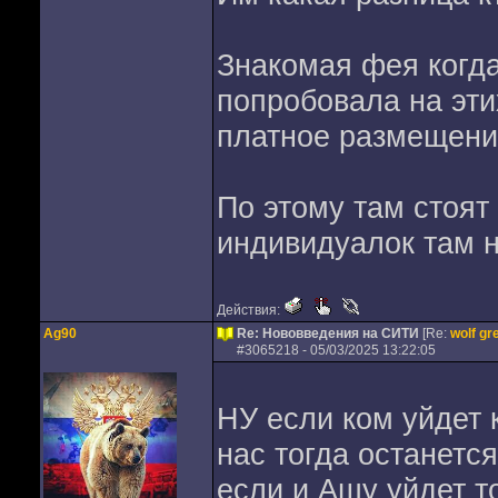
Знакомая фея когда
попробовала на эти
платное размещение
По этому там стоят
индивидуалок там не
Действия:
Ag90
Re: Нововведения на СИТИ
[Re:
wolf gr
#
3065218
- 05/03/2025 13:22:05
НУ если ком уйдет к
нас тогда останетс
если и Ашу уйдет т