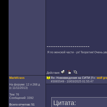
--------------------
Я по женской части - ух! Теоретик! Очень у
Действия:
MarkKrass
Re: Нововведения на СИТИ
[Re:
wolf gr
#
3065549
- 10/03/2025 01:55:47
На форуме: 12 л 268 д
(с 11/11/2013)
Тем: 76
Сообщений: 3392
Цитата:
Всего отчетов:
51