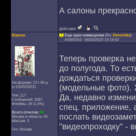
А салоны прекрасно
Действия:
Ворчун
Еще одно новведение
[Re:
Devochka
]
#
3065343
- 06/03/2025 19:19:42
Теперь проверка не
до полугода. То ес
дождаться проверки
На форуме: 23 г 96 д
(модельные фото).
(с 03/05/2003)
Да, недавно измени
Тем: 117
Сообщений: 2087
Флеймы: 29 (1,4%)
спец. приложение, 
Всего отчетов:
68
послать видеозамет
Москва и область: 65
Массаж: 3
"видеопроходку" - 
Гео: Москва