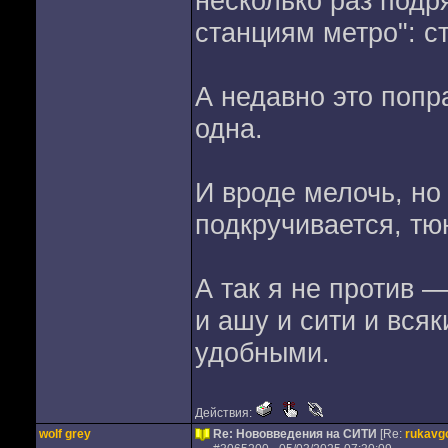
несколько раз подр
станциям метро": с
А недавно это попр
одна.
И вроде мелочь, но 
подкручивается, тю
А так я не против —
и ашу и сити и всяк
удобными.
Действия:
wolf grey
Re: Нововведения на СИТИ
[Re:
rukavg