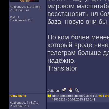
мировом масшатабе
На форуме: 11 л 340 д
(с 31/08/2014)
восстановить нл бо
Тем: 14
база, новую они бы 
Сообщений: 314
Но ком более менее
который вроде ниче
телеграм больше д
надёжно.
Translator
Действия:
rukavgovne
Re: Нововведения на СИТИ
[Re:
wolf gr
#
3065219
- 05/03/2025 13:26:41
На форуме: 4 г 317 д
(с 23/09/2021)