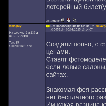
лотерейный билет(
Действия:
wolf grey
Re: Нововведения на СИТИ
[Re:
rukavg
#
3065216
- 05/03/2025 13:14:07
На форуме: 6 л 237 д
(с 13/12/2019)
Создали полно, с 
Тем: 15
Сообщений: 670
ценами.
Ставят фотомоделей
если левые салоны,
сайтах.
Знакомая фея расск
нет бесплатного ра
Им какая разница к