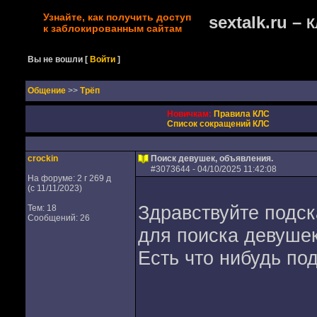
Узнайте, как получить доступ
sextalk.ru –
К
к заблокированным сайтам
Вы не вошли
[
Войти
]
Oбщение
>>
Трёп
Новичкам:
Правила КЛС
Список сокращений КЛС
crockin
Поиск девушек, объявления.
#
3073644
- 04/10/2025 11:42:08
На форуме: 2 г 269 д
(с 11/11/2023)
Здравствуйте подс
Тем: 18
Сообщений: 26
для поиска девушек
Есть что нибудь по