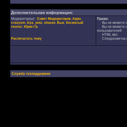
Дополнительная информация:
Модератор(ы):
Совет Модераторов
,
Appo
,
Права:
crazysm
,
Izya_potz
,
shuran
,
Вых
,
Косматый
Вы не можете от
геолог
,
ЮристЪ
Вы не можете от
пользователей
HTML вкл.
Распечатать тему
Спецразметка в
Служба техподдержки