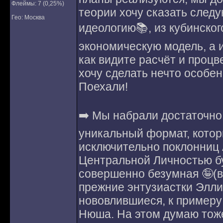
Флеймы: 7 (0,25%)
теории хочу сказать след
Гео: Москва
идеологию📚, из кубинског
экономическую модель, а и
как видите расчёт и проц
хочу сделать нечто особе
Поехали!
➡️ Мы набрали достаточно 
уникальный формат, котор
исключительно поклонниц A
Центральной Личностью бу
совершенно безумная 🤪(
прежние энтузиастки Эллин
нововлившиеся, к примеру
Нюша. На этом думаю тоже