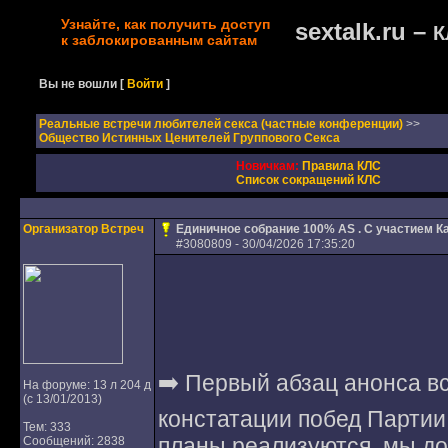
Узнайте, как получить доступ
sextalk.ru –
К
к заблокированным сайтам
Вы не вошли
[
Войти
]
Реальные встречи любителей секса (частные конференции)
>>
Общество Истинных Ценителей Группового Секса
Новичкам:
Правила КЛС
Список сокращений КЛС
Организатор Встреч
Единичное собрание 100% AS . С участием К
#
3080809
- 30/04/2026 17:35:20
➡️ Первый абзац анонса в
На форуме: 13 л 204 д
(с 13/01/2013)
констатации побед Партии
Тем: 333
планы реализуются, мы до
Сообщений: 2838