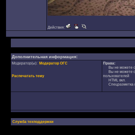
Действия:
Дополнительная информация:
Модератор(ы):
Модератор ОГС
Права:
Вы не можете от
Вы не можете от
Распечатать тему
пользователей
HTML вкл.
Спецразметка в
Служба техподдержки