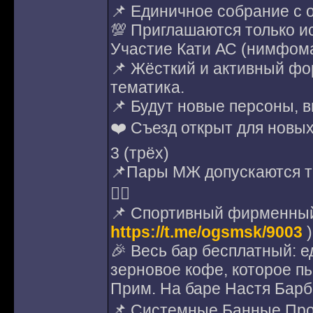
📌 Единичное собрание с 
💯 Приглашаются только и
Участие Кати АС (нимфома
📌 Жёсткий и активный фо
тематика.
📌 Будут новые персоны, 
❤️ Съезд открыт для новых
3 (трёх)
📌Пары МЖ допускаются то
☝🏻
📌 Спортивный фирменный
https://t.me/ogsmsk/9003
)
🎉 Весь бар бесплатный: ед
зерновое кофе, которое пь
Прим. На баре Настя Барб
📌 Системные Банные Про