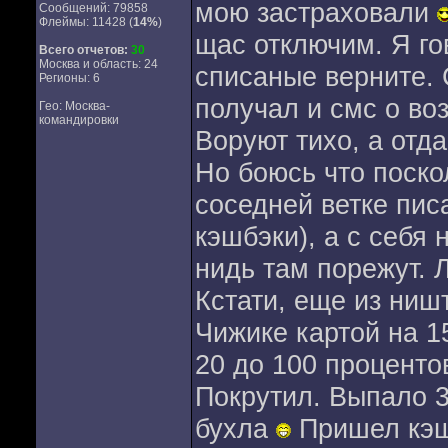
мою застраховали
Сообщений: 79858
Флеймы: 11428 (
14%
)
щас отключим. Я го
Всего отчетов:
30
Москва и область: 24
списаные верните. 
Регионы: 6
получал и смс о в
Гео: Москва-
командировки
Воруют тихо, а отд
Но боюсь что поско
соседней ветке пис
кэшбэки), а с себя 
нидь там порежут. 
Кстати, еще из ниш
Чижике картой на 1
20 до 100 процентов
Покрутил. Выпало 3
бухла
Пришел кэш