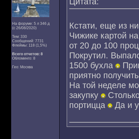
Цитата:
Кстати, еще из н
На форуме: 5 л 346 д
(с 26/08/2020)
Чижике картой на
Тем: 330
Сообщений: 7731
от 20 до 100 проц
Флеймы: 118 (1,5%)
Покрутил. Выпало
Всего отчетов:
8
Обломинго: 8
1500 бухла
Приш
Гео: Москва
приятно получить
На той неделе мо
закупку
Столько
портицца
Да и у