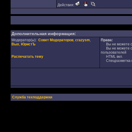
Действия:
Дополнительная информация:
Модератор(ы):
Совет Модераторов
,
crazysm
,
Права:
Вых
,
ЮристЪ
Вы не можете от
Вы не можете от
пользователей
Распечатать тему
HTML вкл.
Спецразметка в
Служба техподдержки