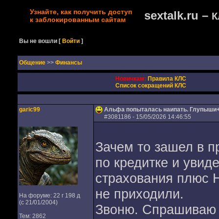
Узнайте, как получить доступ
sextalk.ru –
К
к заблокированным сайтам
Вы не вошли
[
Войти
]
Oбщение
>>
Финансы
Новичкам:
Правила КЛС
Список сокращений КЛС
garic99
Альфа попыталась наипать. Глупыши
#
3081186
- 15/05/2026 14:46:55
Зачем то зашел в 
по кредитке и увиде
страхования плюс
не приходили.
На форуме: 22 г 198 д
(с 21/01/2004)
Звоню. Спрашиваю ш
Тем: 2862