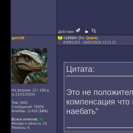
Действия:
garic99
+10500+
[Re:
Qubek
]
#
3081203
- 16/05/2026 13:11:21
Цитата:
Это не положител
На форуме: 22 г 198 д
(с 21/01/2004)
компенсация что 
Тем: 2862
Сообщений: 79858
наебать"
Флеймы: 11428 (
14%
)
Всего отчетов:
30
Москва и область: 24
Регионы: 6