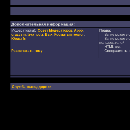
Дополнительная информация:
Модератор(ы):
Совет Модераторов
,
Appo
,
Права:
crazysm
,
Izya_potz
,
Вых
,
Косматый геолог
,
Вы не можете от
ЮристЪ
Вы не можете от
пользователей
HTML вкл.
Распечатать тему
Спецразметка в
Служба техподдержки