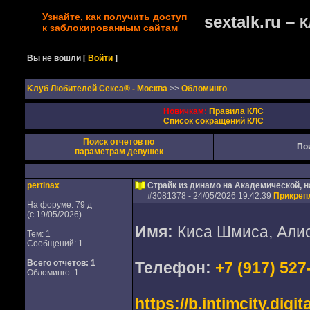
Узнайте, как получить доступ
sextalk.ru –
К
к заблокированным сайтам
Вы не вошли
[
Войти
]
Kлуб Любителей Секса® - Москва
>>
Обломинго
Новичкам:
Правила КЛС
Список сокращений КЛС
Поиск отчетов по
По
параметрам девушек
pertinax
Страйк из динамо на Академической, н
#
3081378
- 24/05/2026 19:42:39
Прикреп
На форуме: 79 д
(с 19/05/2026)
Имя:
Киса Шмиса, Алис
Тем: 1
Сообщений: 1
Всего отчетов:
1
Телефон:
+7 (917) 527
Обломинго: 1
https://b.intimcity.digi