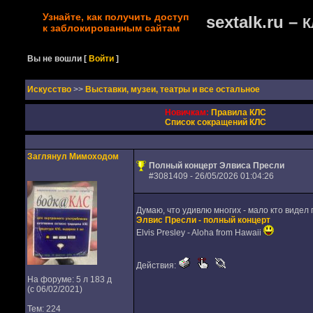
Узнайте, как получить доступ
sextalk.ru –
К
к заблокированным сайтам
Вы не вошли
[
Войти
]
Искусство
>>
Выставки, музеи, театры и все остальное
Новичкам:
Правила КЛС
Список сокращений КЛС
Заглянул Мимоходом
Полный концерт Элвиса Пресли
#
3081409
- 26/05/2026 01:04:26
Думаю, что удивлю многих - мало кто видел
Элвис Пресли - полный концерт
Elvis Presley - Aloha from Hawaii
Действия:
На форуме: 5 л 183 д
(с 06/02/2021)
Тем: 224