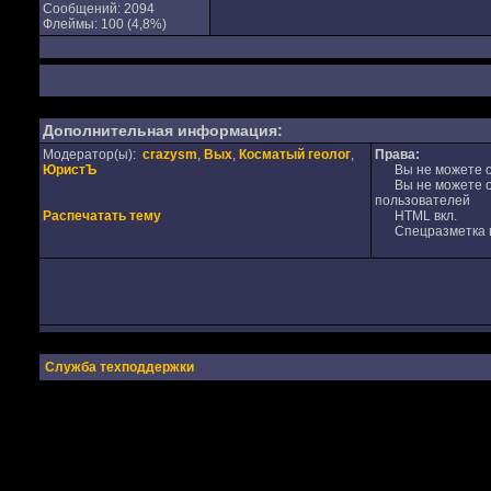
Сообщений: 2094
Флеймы: 100 (4,8%)
Дополнительная информация:
Модератор(ы):
crazysm
,
Вых
,
Косматый геолог
,
Права:
ЮристЪ
Вы не можете от
Вы не можете от
пользователей
Распечатать тему
HTML вкл.
Спецразметка в
Служба техподдержки