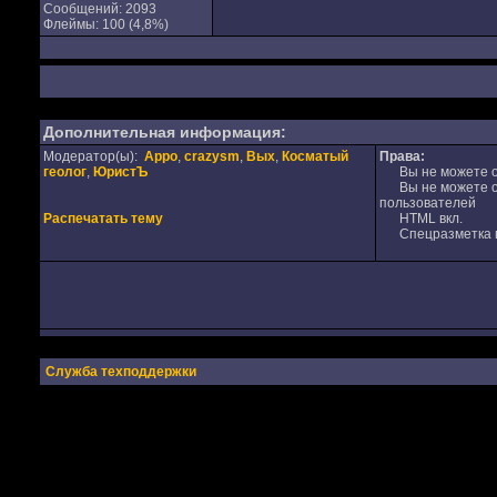
Сообщений: 2093
Флеймы: 100 (4,8%)
Дополнительная информация:
Модератор(ы):
Appo
,
crazysm
,
Вых
,
Косматый
Права:
геолог
,
ЮристЪ
Вы не можете от
Вы не можете от
пользователей
Распечатать тему
HTML вкл.
Спецразметка в
Служба техподдержки