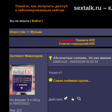
Узнайте, как получить доступ
sextalk.ru –
К
к заблокированным сайтам
Вы не вошли
[
Войти
]
Искусство
>>
Музыка
Новичкам:
Правила КЛС
Список сокращений КЛС
Заглянул Мимоходом
Абсолютные сопляки... Но уже именн
#
3081410
- 26/05/2026 02:02:33
Узнаете?
Самая любимая группа...
Действия:
На форуме: 5 л 183 д
(с 06/02/2021)
Тем: 223