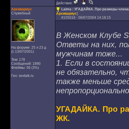
Действия:
Архивариус
Laima : УГАДАЙКА. Про размеры члена. 
Служебный
Архивариус
]
#
155016
- 06/07/2004 14:18:15
В Женском Клубе Sk
Ответы на них, п
На форуме: 25 л 23 д
мужчинам тоже...
(с 13/07/2001)
Тем: 178
1. Если в состояни
Сообщений: 1890
Флеймы: 56 (3%)
не обязательно, чт
Гео: sextalk.ru
также меньше сред
непропорционально.
УГАДАЙКА. Про ра
ЖК.