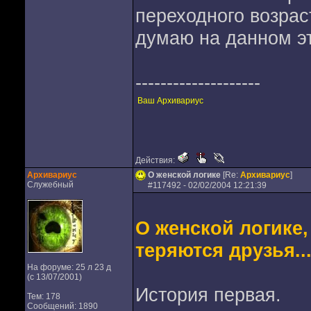
переходного возрас
думаю на данном э
--------------------
Ваш Архивариус
Действия:
Архивариус
О женской логике
[Re:
Архивариус
]
Служебный
#
117492
- 02/02/2004 12:21:39
О женской логике,
теряются друзья..
На форуме: 25 л 23 д
(с 13/07/2001)
История первая.
Тем: 178
Сообщений: 1890