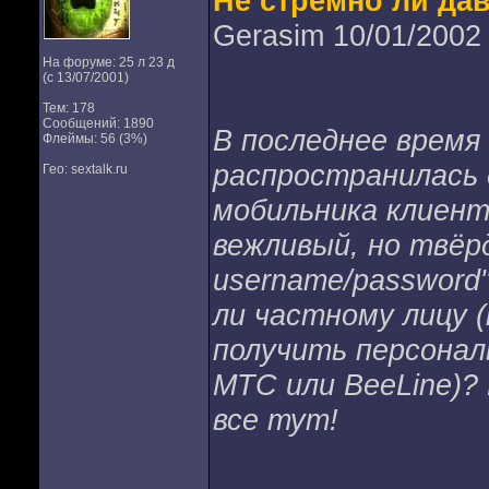
Не стремно ли да
Gerasim 10/01/2002
На форуме: 25 л 23 д
(с 13/07/2001)
Тем: 178
Сообщений: 1890
В последнее время
Флеймы: 56 (3%)
распространилась 
Гео: sextalk.ru
мобильника клиент
вежливый, но твёрд
username/password
ли частному лицу (
получить персонал
МТС или BeeLine)? 
все тут!