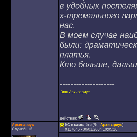
в удобных постелях
х-тремального варь
нас.
В моем случае наи
были: драматическ
платья.
Кто больше, дальше
--------------------
Ваш Архивариус
Действия:
Архивариус
КС в самолёте
[Re:
Архивариус
]
Служебный
#
117046
- 30/01/2004 10:05:26