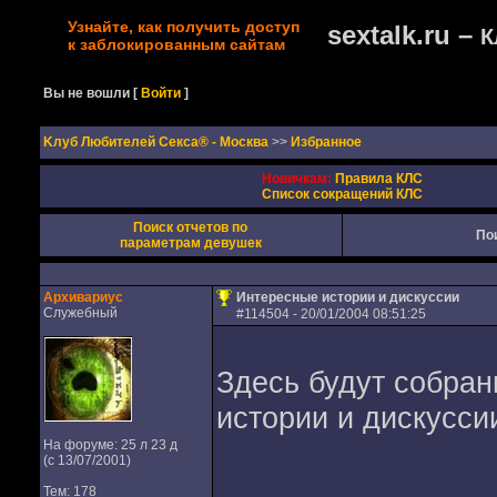
Узнайте, как получить доступ
sextalk.ru –
К
к заблокированным сайтам
Вы не вошли
[
Войти
]
Kлуб Любителей Секса® - Москва
>>
Избранное
Новичкам:
Правила КЛС
Список сокращений КЛС
Поиск отчетов по
По
параметрам девушек
Архивариус
Интересные истории и дискуссии
Служебный
#
114504
- 20/01/2004 08:51:25
Здесь будут собран
истории и дискусси
На форуме: 25 л 23 д
(с 13/07/2001)
Тем: 178