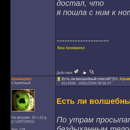
достал, что
я пошла с ним к нот
--------------------
Ваш Архивариус
Действия:
Архивариус
Есть ли волшебный способ?
[Re:
Архив
Служебный
#
114506
- 20/01/2004 08:58:37
Есть ли волшебны
По утрам просыпат
На форуме: 25 л 23 д
(с 13/07/2001)
бездыханным телом
Тем: 178