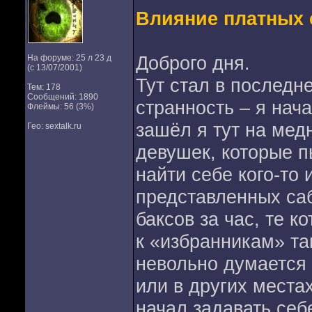
Влияние платных с
Доброго дня.
На форуме: 25 л 23 д
(с 13/07/2001)
Тут стал в последн
Тем: 178
Сообщений: 1890
странность – я нача
Флеймы: 56 (3%)
зашёл я тут на медн
Гео: sextalk.ru
девушек, которые п
найти себе кого-то
представленных саб
баксов за час, те 
к «избранникам» та
невольно думается
или в других местах
начал задавать себ