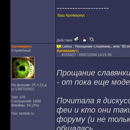
--------------------
Ваш Архивариус
Действия:
Архивариус
Laima : Прощание славянки... или "Все
Служебный
Архивариус
]
#
155017
- 06/07/2004 14:21:36
Прощание славянки.
- от пока еще мод
На форуме: 25 л 23 д
(с 13/07/2001)
Тем: 178
Почитала я дискус
Сообщений: 1890
Флеймы: 56 (3%)
феи и кто они таки
Гео: sextalk.ru
форуму (и не тольк
общалась...