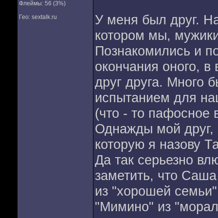
Флеймы: 56 (3%)
У меня был друг. Н
Гео: sextalk.ru
котором мы, мужик
Познакомились и по
окончания оного, в
друг друга. Много 
испытанием для на
(что - то пафосное
Однажды мой друг, 
которую я назову Т
Да так серьезно вл
заметить, что Саша
из "хорошей семьи" 
"Мимино" из "морал