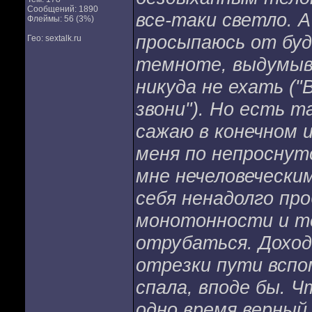
Сообщений: 1890
все-таки светло. 
Флеймы: 56 (3%)
просыпаюсь от буди
Гео: sextalk.ru
темноте, выдумыва
никуда не ехать ("
звони"). Но есть т
сажаю в конечном и
меня по непроснуто
мне нечеловечески
себя ненадолго про
монотонности и те
отрубаться. Доход
отрезки пути вспо
спала, вподе бы. Ч
одно время верный 