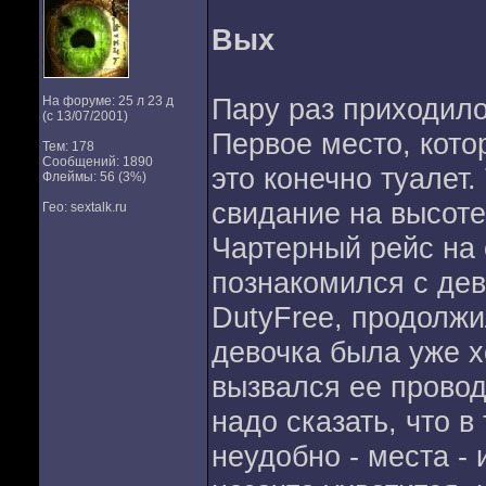
Вых
Пару раз приходило
На форуме: 25 л 23 д
(с 13/07/2001)
Первое место, кото
Тем: 178
Сообщений: 1890
это конечно туалет
Флеймы: 56 (3%)
свидание на высоте
Гео: sextalk.ru
Чартерный рейс на 
познакомился с дев
DutyFree, продолжи
девочка была уже х
вызвался ее проводи
надо сказать, что в
неудобно - места - 