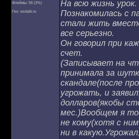
На всю жизнь урок.
Флеймы: 56 (3%)
Познакомилась с п
Гео: sextalk.ru
стали жить вмест
все серьезно.
Он говорил при ка
счет.
(Записывает на что
принимала за шутк
скандале(после про
угрожать, и заявил
долларов(якобы ст
мес.)Вообщем я то
не кому(хотя с ни
ни в какую.Угрожал