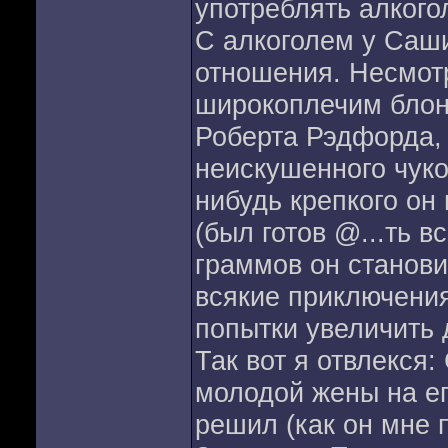
употреблять алкого
C алкоголем у Саш
отношения. Несмотр
широкоплечим блон
Роберта Рэдфорда, 
неискушенного чуко
нибудь крепкого он
(был готов @...ть в
граммов он станови
всякие приключени
попытки увеличить 
Так вот я отвлекся
молодой жены на ег
решил (как он мне п