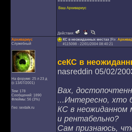
--------------------
Ваш Архивариус
Действия:
Архивариус
КС в неожиданных местах
[Re:
Архива
Служебный
#
115098
- 22/01/2004 08:40:21
сеКС в неожиданн
nasreddin 05/02/200
На форуме: 25 л 23 д
(с 13/07/2001)
Вах, достопочтенн
Тем: 178
Сообщений: 1890
...Интересно, хто
Флеймы: 56 (3%)
КС в неожиданном 
Гео: sextalk.ru
и рентабельно?
Сам признаюсь, чт