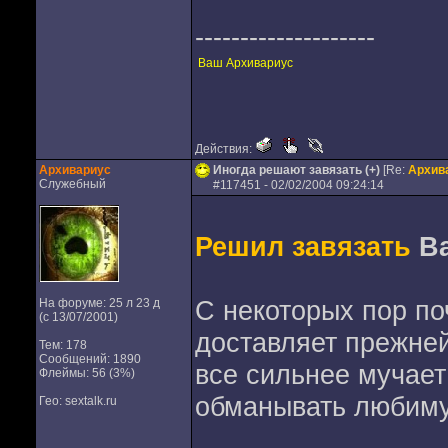
--------------------
Ваш Архивариус
Действия:
Архивариус
Иногда решают завязать (+)
[Re:
Архив
Служебный
#
117451
- 02/02/2004 09:24:14
Решил завязать
Ba
С некоторых пор по
На форуме: 25 л 23 д
(с 13/07/2001)
доставляет прежней
Тем: 178
Сообщений: 1890
все сильнее мучает
Флеймы: 56 (3%)
обманывать любим
Гео: sextalk.ru