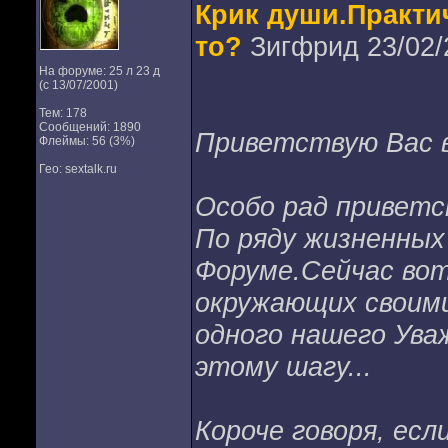
Крик души.Практич
то?
Зигфрид 23/02/
На форуме: 25 л 23 д
(с 13/07/2001)
Тем: 178
Сообщений: 1890
Приветствую Вас в
Флеймы: 56 (3%)
Гео: sextalk.ru
Особо рад приветс
По ряду жизненных 
Форуме.Сейчас вот
окружающих своими
одного нашего Ува
этому шагу...
Короче говоря, есл