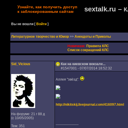
Узнайте, как получить доступ
sextalk.ru –
К
к заблокированным сайтам
Вы не вошли
[
Войти
]
Литературное творчество и Юмор
>>
Анекдоты и Приколы
Новичкам:
Правила КЛС
Список сокращений КЛС
Sid_Vicious
Как на киевском вокзале...
#
1547001
- 07/07/2014 18:52:32
Аллея "звёзд".
http://nikitskij.livejournal.com/416097.html
На форуме: 21 г 88 д
(с 10/05/2005)
--------------------
Тем: 351