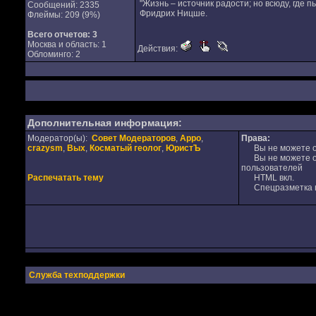
"Жизнь – источник радости; но всюду, где п
Сообщений: 2335
Фридрих Ницше.
Флеймы: 209 (9%)
Всего отчетов:
3
Москва и область: 1
Действия:
Обломинго: 2
Дополнительная информация:
Модератор(ы):
Совет Модераторов
,
Appo
,
Права:
crazysm
,
Вых
,
Косматый геолог
,
ЮристЪ
Вы не можете от
Вы не можете от
пользователей
Распечатать тему
HTML вкл.
Спецразметка в
Служба техподдержки