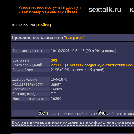
Узнайте, как получить доступ
sextalk.ru –
К
к заблокированным сайтам
Вы не вошли
[
Войти
]
Профиль пользователя “
патриот
”
Зарегистрирован
19/10/2005 19:54:46 (20 л 291 д назад)
Всего тем
363
Всего сообщений
22131
[ Показать подробную статистику соо
Во Флеймах
2198 (9,9% от всех сообщений)
Дата рождения
15/5/1970
Род деятельности
Занят
Увлечения
Ladies
Страна, город
DC
Номер пользователя
26390
Послать личное сообщение •
Добавить в адре
Код для вставки в пост ссылки на профиль пользовател