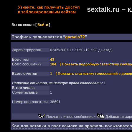
Узнайте, как получить доступ
sextalk.ru –
К
к заблокированным сайтам
Вы не вошли
[
Войти
]
Профиль пользователя “
garacio72
”
Зарегистрирован
02/05/2007 17:31:50 (19 л 98 д назад)
Всего тем
43
Всего сообщений
104
[ Показать подробную статистику сообще
Всего отчетов
1
[ Показать статистику голосований о довер
Написано отчетов, не дающих права голосовать:
1
В том числе:
Сомнительные
1
Номер пользователя
38691
Послать личное сообщение •
Добавить в адре
Код для вставки в пост ссылки на профиль пользовател