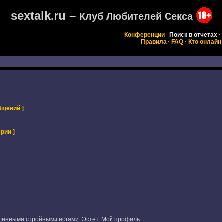
sextalk.ru –
Клуб Любителей Секса
Конференции
·
Поиск в отчетах
·
Правила
·
FAQ
·
Кто онлайн
бщений ]
рии ]
линными стройными ногами. Эстет. Мой профиль