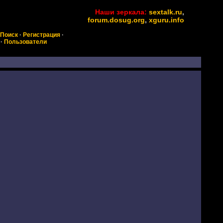
Наши зеркала:
sextalk.ru
,
forum.dosug.org
,
xguru.info
Поиск
·
Регистрация
·
·
Пользователи