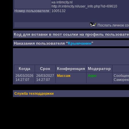
на intimcity.nl
http://r.intimcity.nl/user_info.php?id=69610
Номер пользователя
1005132
Послать личное с
Код для вставки в пост ссылки на профиль пользовате
Наказания пользователя “
Крымчанин
”
Когда
Срок
Конференция
Модератор
26/03/2026
26/03/2027
Массаж
Appo
Сообщен
14:27:07
14:27:07
Саморекл
Служба техподдержки