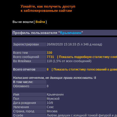
Узнайте, как получить доступ
к заблокированным сайтам
Вы не вошли
[
Войти
]
Профиль пользователя “
Крымчанин
”
Зарегистрирован
26/08/2020 15:16:33 (5 л 346 д назад)
Всего тем
330
Всего сообщений
7731
[ Показать подробную статистику соо
Во Флеймах
118 (1,5% от всех сообщений)
Всего отчетов
8
[ Показать статистику голосований о дове
Написано отчетов, не дающих права голосовать:
8
В том числе:
Обломинго
8
Имя
Крымчанин
Пол
Мужской
Дата рождения
10/9
Увлечения
Секс
Страна, город
Москва
О себе
Люблю девушек с изящной тонкой фигурой и д