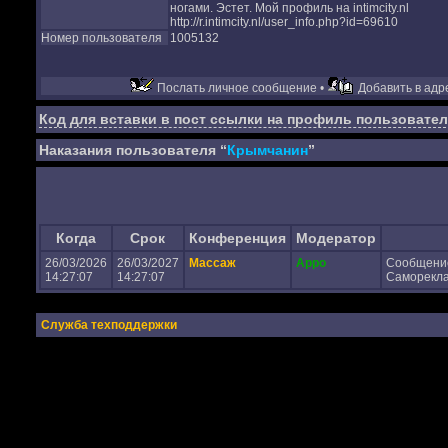
ногами. Эстет. Мой профиль на intimcity.nl
http://r.intimcity.nl/user_info.php?id=69610
Номер пользователя
1005132
Послать личное сообщение •
Добавить в адре
Код для вставки в пост ссылки на профиль пользовател
Наказания пользователя “
Крымчанин
”
Когда
Срок
Конференция
Модератор
26/03/2026
26/03/2027
Массаж
Appo
Сообщени
14:27:07
14:27:07
Самореклам
Служба техподдержки