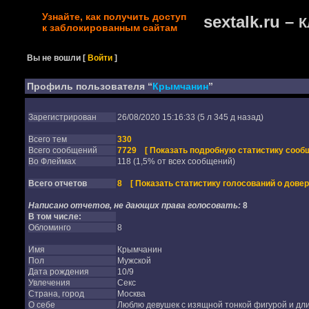
Узнайте, как получить доступ
sextalk.ru –
К
к заблокированным сайтам
Вы не вошли
[
Войти
]
Профиль пользователя “
Крымчанин
”
Зарегистрирован
26/08/2020 15:16:33 (5 л 345 д назад)
Всего тем
330
Всего сообщений
7729
[ Показать подробную статистику сообщ
Во Флеймах
118 (1,5% от всех сообщений)
Всего отчетов
8
[ Показать статистику голосований о довер
Написано отчетов, не дающих права голосовать:
8
В том числе:
Обломинго
8
Имя
Крымчанин
Пол
Мужской
Дата рождения
10/9
Увлечения
Секс
Страна, город
Москва
О себе
Люблю девушек с изящной тонкой фигурой и д