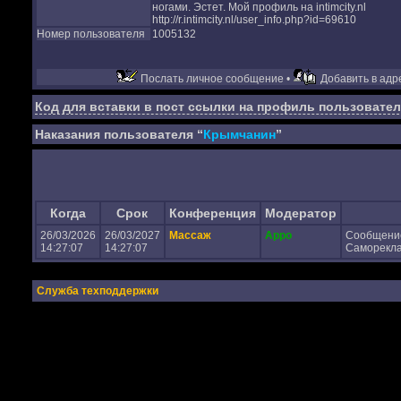
ногами. Эстет. Мой профиль на intimcity.nl
http://r.intimcity.nl/user_info.php?id=69610
Номер пользователя
1005132
Послать личное сообщение •
Добавить в адре
Код для вставки в пост ссылки на профиль пользовател
Наказания пользователя “
Крымчанин
”
Когда
Срок
Конференция
Модератор
26/03/2026
26/03/2027
Массаж
Appo
Сообщени
14:27:07
14:27:07
Самореклам
Служба техподдержки