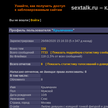
Узнайте, как получить доступ
sextalk.ru –
К
к заблокированным сайтам
Вы не вошли
[
Войти
]
Профиль пользователя “
Крымчанин
”
Зарегистрирован
26/08/2020 15:16:33 (5 л 347 д назад)
Всего тем
330
Всего сообщений
7733
[ Показать подробную статистику сообщ
Во Флеймах
118 (1,5% от всех сообщений)
Всего отчетов
8
[ Показать статистику голосований о довер
Написано отчетов, не дающих права голосовать:
8
В том числе:
Обломинго
8
Имя
Крымчанин
Пол
Мужской
Дата рождения
10/9
Увлечения
Секс
Страна, город
Москва
О себе
Люблю девушек с изящной тонкой фигурой и д