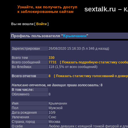
Узнайте, как получить доступ
sextalk.ru –
К
к заблокированным сайтам
Вы не вошли
[
Войти
]
Профиль пользователя “
Крымчанин
”
Зарегистрирован
26/08/2020 15:16:33 (5 л 346 д назад)
Всего тем
330
Всего сообщений
7731
[ Показать подробную статистику сообщ
Во Флеймах
118 (1,5% от всех сообщений)
Всего отчетов
8
[ Показать статистику голосований о довер
Написано отчетов, не дающих права голосовать:
8
В том числе:
Обломинго
8
Имя
Крымчанин
Пол
Мужской
Дата рождения
10/9
Увлечения
Секс
Страна, город
Москва
О себе
Люблю девушек с изящной тонкой фигурой и д