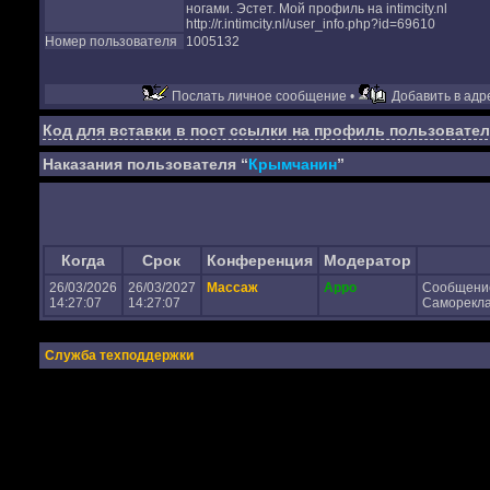
ногами. Эстет. Мой профиль на intimcity.nl
http://r.intimcity.nl/user_info.php?id=69610
Номер пользователя
1005132
Послать личное сообщение •
Добавить в адре
Код для вставки в пост ссылки на профиль пользовател
Наказания пользователя “
Крымчанин
”
Когда
Срок
Конференция
Модератор
26/03/2026
26/03/2027
Массаж
Appo
Сообщени
14:27:07
14:27:07
Самореклам
Служба техподдержки