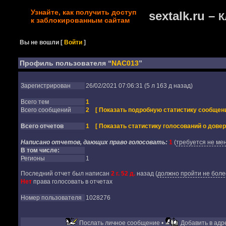
Узнайте, как получить доступ
sextalk.ru –
К
к заблокированным сайтам
Вы не вошли
[
Войти
]
Профиль пользователя “
NAC013
”
Зарегистрирован
26/02/2021 07:06:31 (5 л 163 д назад)
Всего тем
1
Всего сообщений
2
[ Показать подробную статистику сообщени
Всего отчетов
1
[ Показать статистику голосований о довер
Написано отчетов, дающих право голосовать:
1
(
требуется не мен
В том числе:
Регионы
1
Последний отчет был написан
2 г. 52 д.
назад
(
должно пройти не более
Нет
права голосовать в отчетах
Номер пользователя
1028276
Послать личное сообщение •
Добавить в адре