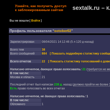
Узнайте, как получить доступ
sextalk.ru –
К
к заблокированным сайтам
Вы не вошли
[
Войти
]
Профиль пользователя “
october02
”
Зарегистрирован
08/04/2021 14:12:46 (5 л 120 д назад)
Всего тем
38
Всего сообщений
884
[ Показать подробную статистику сообще
Всего отчетов
22
[ Показать статистику голосований о дове
Написано отчетов, дающих право голосовать:
21
(
требуется не м
В том числе:
Москва и область
21
Последний отчет был написан
238 д.
назад
(
должно пройти не более 3
Есть
право голосовать во всех отчетах
Написано отчетов, не дающих права голосовать:
1
В том числе:
Обломинго
1