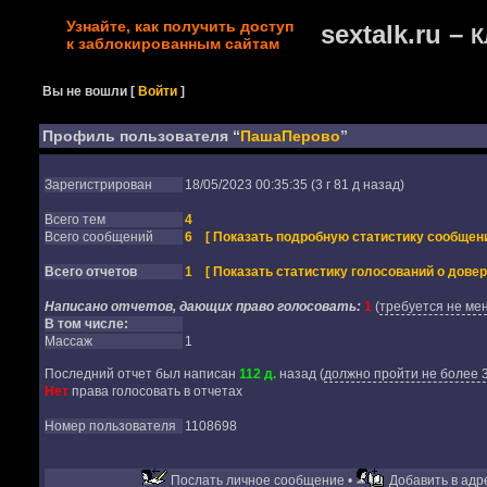
Узнайте, как получить доступ
sextalk.ru –
К
к заблокированным сайтам
Вы не вошли
[
Войти
]
Профиль пользователя “
ПашаПерово
”
Зарегистрирован
18/05/2023 00:35:35 (3 г 81 д назад)
Всего тем
4
Всего сообщений
6
[ Показать подробную статистику сообщени
Всего отчетов
1
[ Показать статистику голосований о довер
Написано отчетов, дающих право голосовать:
1
(
требуется не мен
В том числе:
Массаж
1
Последний отчет был написан
112 д.
назад
(
должно пройти не более 3
Нет
права голосовать в отчетах
Номер пользователя
1108698
Послать личное сообщение •
Добавить в адре