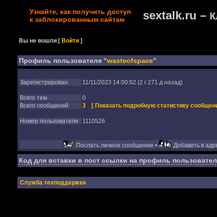
Узнайте, как получить доступ
sextalk.ru –
К
к заблокированным сайтам
Вы не вошли
[
Войти
]
Профиль пользователя “
wasteofspace
”
Зарегистрирован
11/11/2023 14:00:02 (2 г 271 д назад)
Всего тем
0
Всего сообщений
3
[ Показать подробную статистику сообщени
Номер пользователя
1110526
Послать личное сообщение •
Добавить в адре
Код для вставки в пост ссылки на профиль пользовател
Служба техподдержки