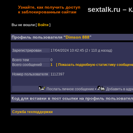
Узнайте, как получить доступ
sextalk.ru –
К
к заблокированным сайтам
Вы не вошли
[
Войти
]
Профиль пользователя “
Dimson 888
”
Зарегистрирован
17/04/2024 10:42:45 (2 г 110 д назад)
Всего тем
0
Всего сообщений
1
[ Показать подробную статистику сообщени
Номер пользователя
1112397
Послать личное сообщение •
Добавить в адре
Код для вставки в пост ссылки на профиль пользовател
Служба техподдержки