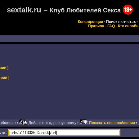
sextalk.ru –
Клуб Любителей Секса
Конференции
·
Поиск в отчетах
·
Правила
·
FAQ
·
Кто онлайн
ний ]
рии ]
ообщение •
Добавить в адресную книгу •
Показать все сообщения
•
ля: