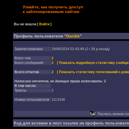
Узнайте, как получить доступ
к заблокированным сайтам
Вы не вошли
[
Войти
]
Профиль пользователя “
Danikk
”
Зарегистрирован
29/06/2024 02:43:49 (2 г 39 д назад)
Всего тем
2
Всего сообщений
2
[ Показать подробную статистику сообще
Всего отчетов
2
[ Показать статистику голосований о дове
Написано отчетов, не дающих права голосовать:
2
В том числе:
Трансы
2
Номер пользователя
1113336
Послать личное с
Код для вставки в пост ссылки на профиль пользовате