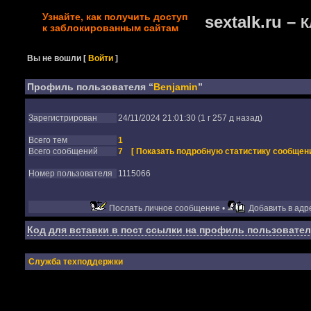
Узнайте, как получить доступ
sextalk.ru –
К
к заблокированным сайтам
Вы не вошли
[
Войти
]
Профиль пользователя “
Benjamin
”
Зарегистрирован
24/11/2024 21:01:30 (1 г 257 д назад)
Всего тем
1
Всего сообщений
7
[ Показать подробную статистику сообщени
Номер пользователя
1115066
Послать личное сообщение •
Добавить в адре
Код для вставки в пост ссылки на профиль пользовател
Служба техподдержки