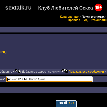
sextalk.ru –
Клуб Любителей Секса
Конференции
·
Поиск в отчетах
·
Правила
·
FAQ
·
Кто онлайн
ний ]
ообщение •
Добавить в адресную книгу •
Показать все сообщения
•
ля: