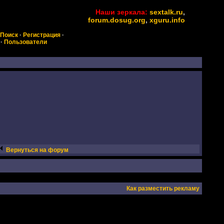
Наши зеркала:
sextalk.ru
,
forum.dosug.org
,
xguru.info
Поиск
·
Регистрация
·
·
Пользователи
Вернуться на форум
Как разместить рекламу