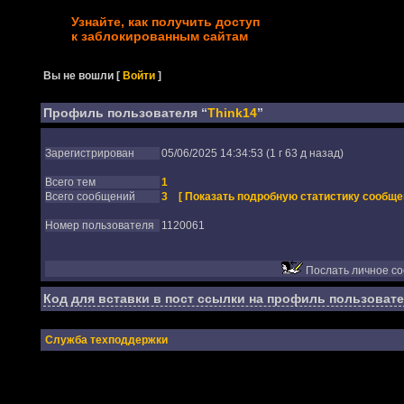
Узнайте, как получить доступ
к заблокированным сайтам
Вы не вошли
[
Войти
]
Профиль пользователя “
Think14
”
Зарегистрирован
05/06/2025 14:34:53 (1 г 63 д назад)
Всего тем
1
Всего сообщений
3
[ Показать подробную статистику сообще
Номер пользователя
1120061
Послать личное с
Код для вставки в пост ссылки на профиль пользовате
Служба техподдержки