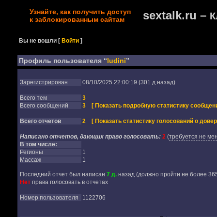
Узнайте, как получить доступ
sextalk.ru –
К
к заблокированным сайтам
Вы не вошли
[
Войти
]
Профиль пользователя “
ludini
”
Зарегистрирован
08/10/2025 22:00:19 (301 д назад)
Всего тем
3
Всего сообщений
3
[ Показать подробную статистику сообщени
Всего отчетов
2
[ Показать статистику голосований о довер
Написано отчетов, дающих право голосовать:
2
(
требуется не мен
В том числе:
Регионы
1
Массаж
1
Последний отчет был написан
7 д.
назад
(
должно пройти не более 365
Нет
права голосовать в отчетах
Номер пользователя
1122706