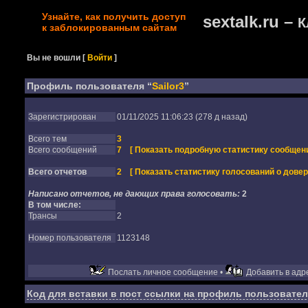
Узнайте, как получить доступ
sextalk.ru –
К
к заблокированным сайтам
Вы не вошли
[
Войти
]
Профиль пользователя “
Sailor3
”
Зарегистрирован
01/11/2025 11:06:23 (278 д назад)
Всего тем
3
Всего сообщений
7
[ Показать подробную статистику сообщени
Всего отчетов
2
[ Показать статистику голосований о довер
Написано отчетов, не дающих права голосовать:
2
В том числе:
Трансы
2
Номер пользователя
1123148
Послать личное сообщение •
Добавить в адре
Код для вставки в пост ссылки на профиль пользовател