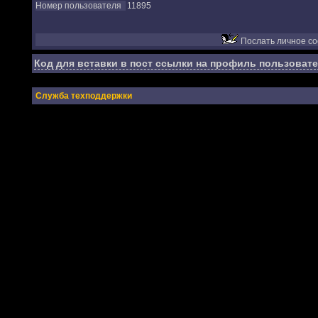
Номер пользователя
11895
Послать личное с
Код для вставки в пост ссылки на профиль пользовате
Служба техподдержки