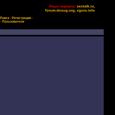
Наши зеркала:
sextalk.ru
,
forum.dosug.org
,
xguru.info
Поиск
·
Регистрация
·
·
Пользователи