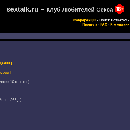
sextalk.ru –
Клуб Любителей Секса
Конференции
·
Поиск в отчетах
·
Правила
·
FAQ
·
Кто онлайн
щений ]
ерии ]
менее 10 отчетов
)
более 365 д.
)