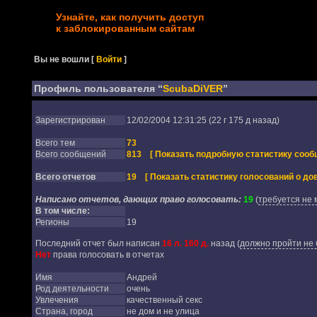
Узнайте, как получить доступ
к заблокированным сайтам
Вы не вошли
[
Войти
]
Профиль пользователя “
ScubaDiVER
”
Зарегистрирован
12/02/2004 12:31:25 (22 г 175 д назад)
Всего тем
73
Всего сообщений
813
[ Показать подробную статистику сооб
Всего отчетов
19
[ Показать статистику голосований о дов
Написано отчетов, дающих право голосовать:
19
(
требуется не 
В том числе:
Регионы
19
Последний отчет был написан
16 л. 160 д.
назад
(
должно пройти не 
Нет
права голосовать в отчетах
Имя
Андрей
Род деятельности
очень
Увлечения
качественный секс
Страна, город
не дом и не улица