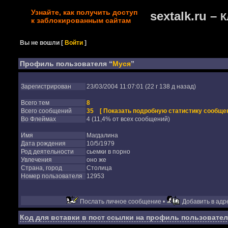
Узнайте, как получить доступ
sextalk.ru –
К
к заблокированным сайтам
Вы не вошли
[
Войти
]
Профиль пользователя “
Муся
”
Зарегистрирован
23/03/2004 11:07:01 (22 г 138 д назад)
Всего тем
8
Всего сообщений
35
[ Показать подробную статистику сообщен
Во Флеймах
4 (11,4% от всех сообщений)
Имя
Магдалина
Дата рождения
10/5/1979
Род деятельности
сьемки в порно
Увлечения
оно же
Страна, город
Столица
Номер пользователя
12953
Послать личное сообщение •
Добавить в адре
Код для вставки в пост ссылки на профиль пользовател