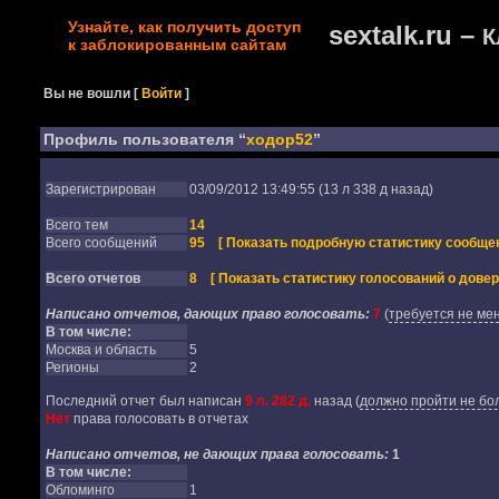
Узнайте, как получить доступ
sextalk.ru –
К
к заблокированным сайтам
Вы не вошли
[
Войти
]
Профиль пользователя “
ходор52
”
Зарегистрирован
03/09/2012 13:49:55 (13 л 338 д назад)
Всего тем
14
Всего сообщений
95
[ Показать подробную статистику сообщен
Всего отчетов
8
[ Показать статистику голосований о довер
Написано отчетов, дающих право голосовать:
7
(
требуется не мен
В том числе:
Москва и область
5
Регионы
2
Последний отчет был написан
9 л. 282 д.
назад
(
должно пройти не бол
Нет
права голосовать в отчетах
Написано отчетов, не дающих права голосовать:
1
В том числе:
Обломинго
1