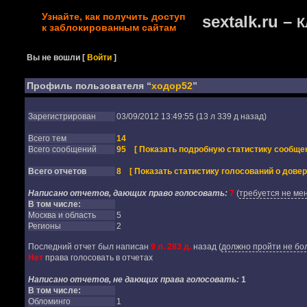
Узнайте, как получить доступ
sextalk.ru –
К
к заблокированным сайтам
Вы не вошли
[
Войти
]
Профиль пользователя “
ходор52
”
Зарегистрирован
03/09/2012 13:49:55 (13 л 339 д назад)
Всего тем
14
Всего сообщений
95
[ Показать подробную статистику сообщен
Всего отчетов
8
[ Показать статистику голосований о довер
Написано отчетов, дающих право голосовать:
7
(
требуется не мен
В том числе:
Москва и область
5
Регионы
2
Последний отчет был написан
9 л. 283 д.
назад
(
должно пройти не бол
Нет
права голосовать в отчетах
Написано отчетов, не дающих права голосовать:
1
В том числе:
Обломинго
1