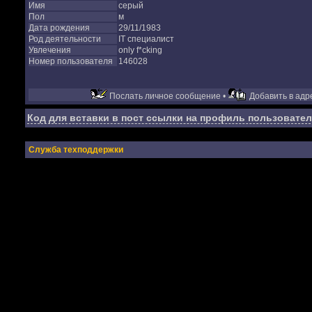
Имя
серый
Пол
м
Дата рождения
29/11/1983
Род деятельности
IT специалист
Увлечения
only f*cking
Номер пользователя
146028
Послать личное сообщение •
Добавить в адре
Код для вставки в пост ссылки на профиль пользовател
Служба техподдержки