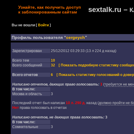
Узнайте, как получить доступ
sextalk.ru –
К
к заблокированным сайтам
Вы не вошли
[
Войти
]
Профиль пользователя “
cergeych
”
Зарегистрирован
25/12/2012 03:29:33 (13 л 224 д назад)
Всего тем
10
Всего сообщений
32
[ Показать подробную статистику сообщен
Всего отчетов
6
[ Показать статистику голосований о довер
Написано отчетов, дающих право голосовать:
3
(
требуется не мен
В том числе:
Москва и область
3
Последний отчет был написан
10 л. 290 д.
назад
(
должно пройти не бо
Нет
права голосовать в отчетах
Написано отчетов, не дающих права голосовать:
3
В том числе:
Сомнительные
3