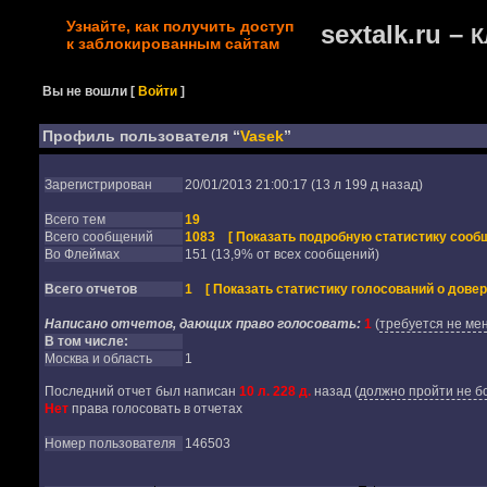
Узнайте, как получить доступ
sextalk.ru –
К
к заблокированным сайтам
Вы не вошли
[
Войти
]
Профиль пользователя “
Vasek
”
Зарегистрирован
20/01/2013 21:00:17 (13 л 199 д назад)
Всего тем
19
Всего сообщений
1083
[ Показать подробную статистику сообщ
Во Флеймах
151 (13,9% от всех сообщений)
Всего отчетов
1
[ Показать статистику голосований о довер
Написано отчетов, дающих право голосовать:
1
(
требуется не мен
В том числе:
Москва и область
1
Последний отчет был написан
10 л. 228 д.
назад
(
должно пройти не бо
Нет
права голосовать в отчетах
Номер пользователя
146503