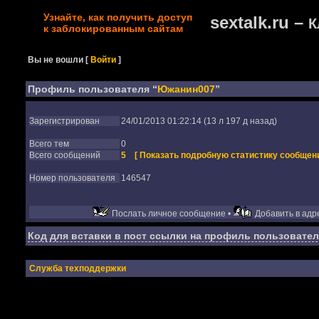
Узнайте, как получить доступ
sextalk.ru –
К
к заблокированным сайтам
Вы не вошли
[
Войти
]
Профиль пользователя “
Южанин007
”
Зарегистрирован
24/01/2013 01:22:14 (13 л 197 д назад)
Всего тем
0
Всего сообщений
5
[ Показать подробную статистику сообщени
Номер пользователя
146547
Послать личное сообщение •
Добавить в адре
Код для вставки в пост ссылки на профиль пользовател
Служба техподдержки